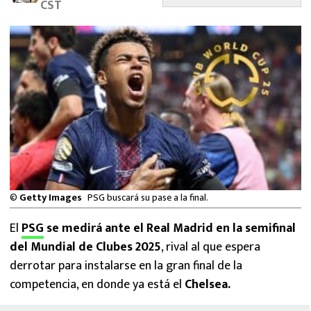
CST
MEXICANOS EN EL EXTRANJERO
FUTBOL ESTUFA
FÓRMULA 1
BOXEO
LIGA MX
NFL
©
Getty Images
PSG buscará su pase a la final.
El
PSG
se medirá ante el Real Madrid en la semifinal
del Mundial de Clubes 2025
, rival al que espera
derrotar para instalarse en la gran final de la
competencia, en donde ya está el
Chelsea.