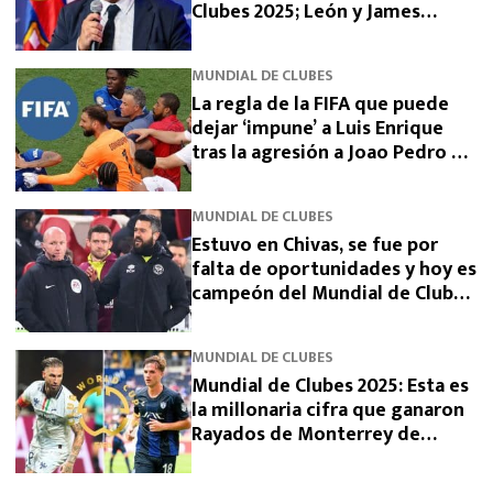
Clubes 2025; León y James
Rodríguez lo celebran
MUNDIAL DE CLUBES
La regla de la FIFA que puede
dejar ‘impune’ a Luis Enrique
tras la agresión a Joao Pedro en
el Mundial de Clubes
MUNDIAL DE CLUBES
Estuvo en Chivas, se fue por
falta de oportunidades y hoy es
campeón del Mundial de Clubes
2025 con Chelsea: Bernardo
Cueva
MUNDIAL DE CLUBES
Mundial de Clubes 2025: Esta es
la millonaria cifra que ganaron
Rayados de Monterrey de
Sergio Ramos y Pachuca en el
torneo