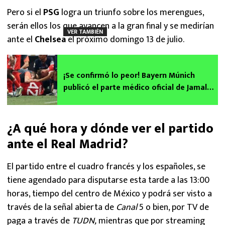
Pero si el
PSG
logra un triunfo sobre los merengues,
serán ellos los que avancen a la gran final y se medirían
VER TAMBIÉN
ante el
Chelsea
el próximo domingo 13 de julio.
¡Se confirmó lo peor! Bayern Múnich
publicó el parte médico oficial de Jamal
Musiala: “Será operado en breve”
¿A qué hora y dónde ver el partido
ante el Real Madrid?
El partido entre el cuadro francés y los españoles, se
tiene agendado para disputarse esta tarde a las 13:00
horas, tiempo del centro de México y podrá ser visto a
través de la señal abierta de
Canal
5 o bien, por TV de
paga a través de
TUDN,
mientras que por streaming