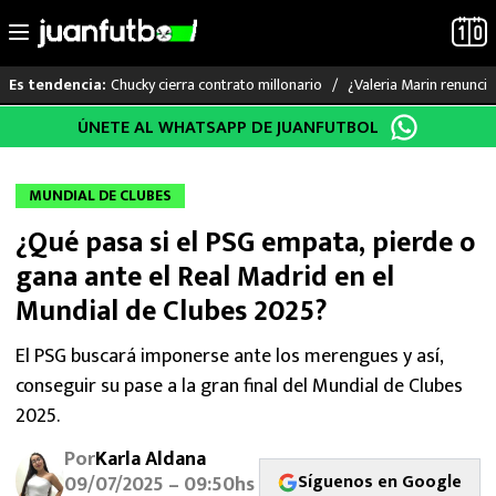
Chucky cierra contrato millonario
¿Valeria Marin renunc
Es tendencia:
Saltar
ÚNETE AL WHATSAPP DE JUANFUTBOL
LO ÚLTIMO
al
contenido
LIGA MX
MUNDIAL DE CLUBES
¿Qué pasa si el PSG empata, pierde o
RAYADOS
gana ante el Real Madrid en el
PUMAS
Mundial de Clubes 2025?
ATLANTE
El PSG buscará imponerse ante los merengues y así,
conseguir su pase a la gran final del Mundial de Clubes
SELECCIÓN MEXICANA
2025.
Por
Karla Aldana
FUTBOL INTERNACIONAL
Síguenos en Google
09/07/2025 – 09:50hs