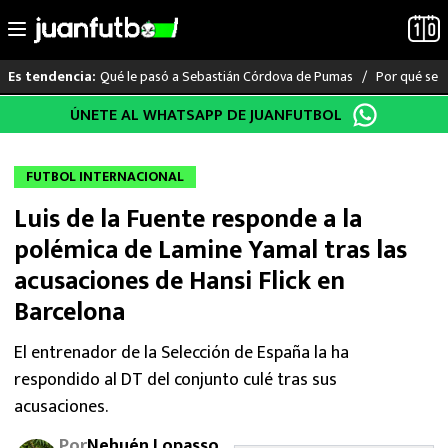
Qué le pasó a Sebastián Córdova de Pumas
Por qué se s
Es tendencia:
Saltar
ÚNETE AL WHATSAPP DE JUANFUTBOL
LO ÚLTIMO
al
contenido
LIGA MX
FUTBOL INTERNACIONAL
Luis de la Fuente responde a la
RAYADOS
polémica de Lamine Yamal tras las
PUMAS
acusaciones de Hansi Flick en
Barcelona
ATLANTE
El entrenador de la Selección de España la ha
SELECCIÓN MEXICANA
respondido al DT del conjunto culé tras sus
acusaciones.
FUTBOL INTERNACIONAL
Por
Nehuén Lopasso