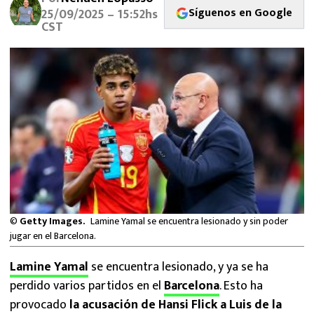
MEXICANOS EN EL EXTRANJERO
Síguenos en Google
25/09/2025 – 15:52hs
CST
FUTBOL ESTUFA
FÓRMULA 1
BOXEO
LIGA MX
NFL
©
Getty Images.
Lamine Yamal se encuentra lesionado y sin poder
jugar en el Barcelona.
Lamine Yamal
se encuentra lesionado, y ya se ha
perdido varios partidos en el
Barcelona
. Esto ha
provocado
la acusación de
Hansi Flick
a Luis de la