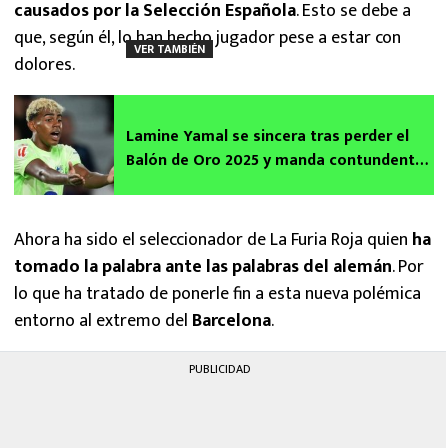
causados por la Selección Española
. Esto se debe a
que, según él, lo han hecho jugador pese a estar con
VER TAMBIÉN
dolores.
Lamine Yamal se sincera tras perder el
Balón de Oro 2025 y manda contundente
mensaje a Ousmane Dembélé
Ahora ha sido el seleccionador de La Furia Roja quien
ha
tomado la palabra ante las palabras del alemán
. Por
lo que ha tratado de ponerle fin a esta nueva polémica
entorno al extremo del
Barcelona
.
PUBLICIDAD