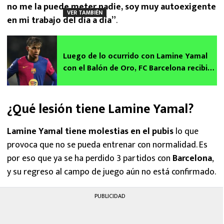
no me la puede meter nadie, soy muy autoexigente
VER TAMBIÉN
en mi trabajo del día a día”
.
Luego de lo ocurrido con Lamine Yamal
con el Balón de Oro, FC Barcelona recibió
una dura noticia
¿Qué lesión tiene Lamine Yamal?
Lamine Yamal tiene molestias en el pubis
lo que
provoca que no se pueda entrenar con normalidad. Es
por eso que ya se ha perdido 3 partidos con
Barcelona
,
y su regreso al campo de juego aún no está confirmado.
PUBLICIDAD