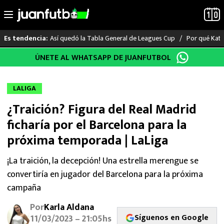
Así quedó la Tabla General de Leagues Cup
Por qué Katia
Es tendencia:
Saltar
ÚNETE AL WHATSAPP DE JUANFUTBOL
LO ÚLTIMO
al
contenido
LIGA MX
LALIGA
¿Traición? Figura del Real Madrid
RAYADOS
ficharía por el Barcelona para la
PUMAS
próxima temporada | LaLiga
ATLANTE
¡La traición, la decepción! Una estrella merengue se
convertiría en jugador del Barcelona para la próxima
SELECCIÓN MEXICANA
campaña
Por
Karla Aldana
FUTBOL INTERNACIONAL
Síguenos en Google
11/03/2023 – 21:05hs