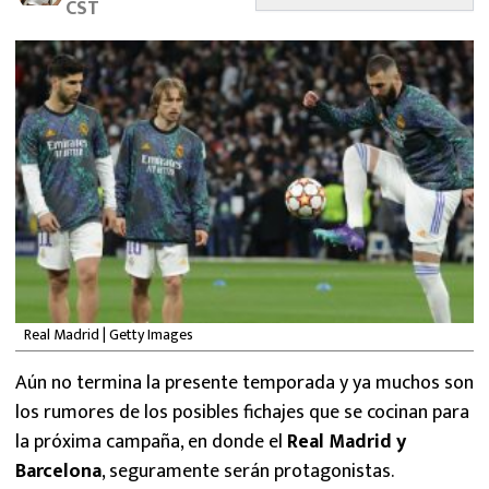
CST
MEXICANOS EN EL EXTRANJERO
FUTBOL ESTUFA
FÓRMULA 1
BOXEO
LIGA MX
NFL
Real Madrid | Getty Images
Aún no termina la presente temporada y ya muchos son
los rumores de los posibles fichajes que se cocinan para
la próxima campaña, en donde el
Real Madrid y
Barcelona
, seguramente serán protagonistas.