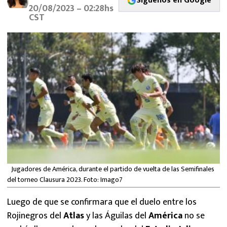
Síguenos en Google
MEXICANOS EN EL EXTRANJERO
20/08/2023 – 02:28hs
CST
FUTBOL ESTUFA
FÓRMULA 1
BOXEO
LIGA MX
NFL
Jugadores de América, durante el partido de vuelta de las Semifinales
del torneo Clausura 2023. Foto: Imago7
Luego de que se confirmara que el duelo entre los
Rojinegros del
Atlas
y las Águilas del
América
no se