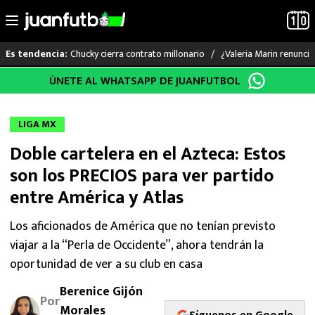
Chucky cierra contrato millonario
¿Valeria Marin renunc
Es tendencia:
Saltar
ÚNETE AL WHATSAPP DE JUANFUTBOL
LO ÚLTIMO
al
contenido
LIGA MX
LIGA MX
Doble cartelera en el Azteca: Estos
RAYADOS
son los PRECIOS para ver partido
PUMAS
entre América y Atlas
ATLANTE
Los aficionados de América que no tenían previsto
viajar a la “Perla de Occidente”, ahora tendrán la
SELECCIÓN MEXICANA
oportunidad de ver a su club en casa
Berenice Gijón
FUTBOL INTERNACIONAL
Por
Morales