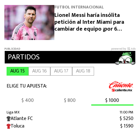
FUTBOL INTERNACIONAL
Lionel Messi haría insólita
petición al Inter Miami para
cambiar de equipo ¡por 6
meses!