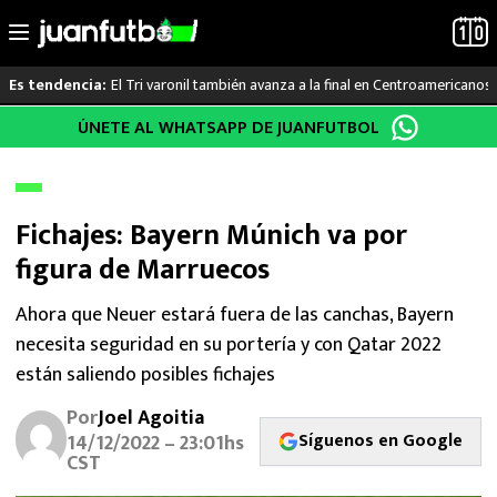
El Tri varonil también avanza a la final en Centroamericanos
Es tendencia:
Saltar
ÚNETE AL WHATSAPP DE JUANFUTBOL
LO ÚLTIMO
al
contenido
LIGA MX
Fichajes: Bayern Múnich va por
RAYADOS
figura de Marruecos
PUMAS
Ahora que Neuer estará fuera de las canchas, Bayern
necesita seguridad en su portería y con Qatar 2022
ATLANTE
están saliendo posibles fichajes
SELECCIÓN MEXICANA
Por
Joel Agoitia
Síguenos en Google
14/12/2022 – 23:01hs
FUTBOL INTERNACIONAL
CST