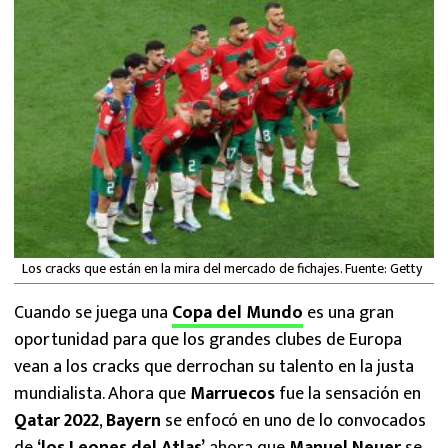
MEXICANOS EN EL EXTRANJERO
FUTBOL ESTUFA
FÓRMULA 1
BOXEO
LIGA MX
NFL
Los cracks que están en la mira del mercado de fichajes. Fuente: Getty
Cuando se juega una
Copa del Mundo
es una gran
oportunidad para que los grandes clubes de Europa
vean a los cracks que derrochan su talento en la justa
mundialista. Ahora que
Marruecos
fue la sensación en
Qatar 2022
,
Bayern
se enfocó en uno de lo convocados