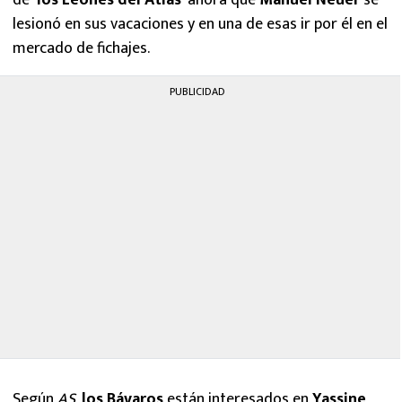
de
‘los Leones del Atlas’
ahora que
Manuel Neuer
se
lesionó en sus vacaciones y en una de esas ir por él en el
mercado de fichajes.
PUBLICIDAD
Según
AS
,
los Bávaros
están interesados en
Yassine