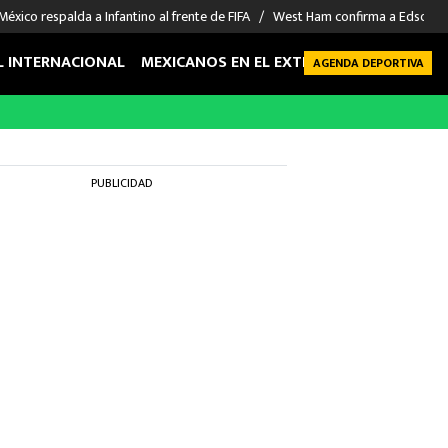
México respalda a Infantino al frente de FIFA
West Ham confirma a Edson Á
L INTERNACIONAL
MEXICANOS EN EL EXTRANJERO
FUTBOL 
AGENDA DEPORTIVA
PUBLICIDAD