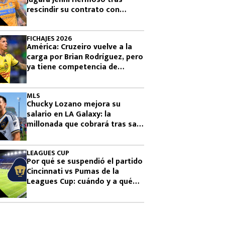
rescindir su contrato con
Tigres
FICHAJES 2026
América: Cruzeiro vuelve a la
carga por Brian Rodríguez, pero
ya tiene competencia de
Europa y Arabia
MLS
Chucky Lozano mejora su
salario en LA Galaxy: la
millonada que cobrará tras salir
de San Diego
LEAGUES CUP
Por qué se suspendió el partido
Cincinnati vs Pumas de la
Leagues Cup: cuándo y a qué
hora se juega