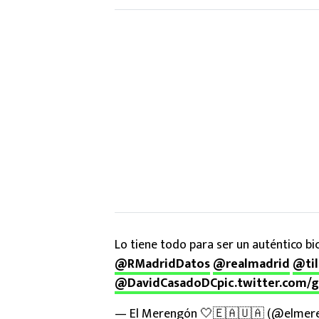
Lo tiene todo para ser un auténtico b
@RMadridDatos
@realmadrid
@ti
@DavidCasadoDC
pic.twitter.com/
— El Merengón 🤍🇪🇦🇺🇦 (@elmer