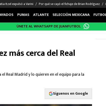
tia Itzel expulsó a Varini
Por qué se cayó el fichaje de Brian Rodríguez
AYADOS
PUMAS
ATLANTE
SELECCIÓN MEXICANA
FUTBO
ÚNETE AL WHATSAPP DE JUANFUTBOL
OS EN EL EXTRANJERO
FIGURAS
DEPORTES
cias
Keylor Navas
MMA UFC
énez
Chicharito Hernández
Fórmula 1
z más cerca del Real
choa
Sergio Ramos
Boxeo
uerta
Giorgos Giakoumakis
Béisbol
varez
André Jardine
NFL
o Giménez
NBA
 el Real Madrid y lo quieren en el equipo para la
 Huescas
Más deportes
Síguenos en Google