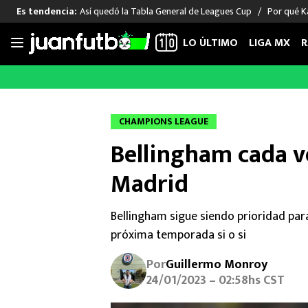
Así quedó la Tabla General de Leagues Cup
Por qué Ka
Es tendencia:
LO ÚLTIMO
LIGA MX
R
Saltar
al
LIGA MX
FUT INTERNACIONAL
MEXICAN
contenido
Las Noticias
Las Noticias
Las Noti
CHAMPIONS LEAGUE
Club América
Selección Mexicana
Raúl Jim
Bellingham cada ve
Cruz Azul
Champions League
Memo O
Pumas
Europa League
Chino H
Madrid
Rayados
Real Madrid
Edson Ál
Chivas de Guadalajara
Barcelona
Santiag
Bellingham sigue siendo prioridad para
Atlante
Rodrigo
próxima temporada si o si
Liga MX Femenil
Por
Guillermo Monroy
24/01/2023 – 02:58hs CST