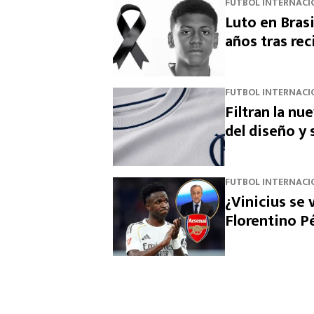
FUTBOL INTERNACI
Luto en Brasi
años tras rec
FUTBOL INTERNACI
Filtran la nu
del diseño y
FUTBOL INTERNACI
¿Vinicius se 
Florentino Pé