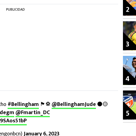
2
PUBLICIDAD
3
4
icho
#Bellingham
🏴󠁧󠁢󠁥󠁮󠁧󠁿⚽
@BellinghamJude
⚫🟡
5
ldegm
@Fmartin_DC
g9SAos51bP
engonbcn)
January 6, 2023