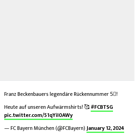
Franz Beckenbauers legendäre Rückennummer 5⃣!
Heute auf unseren Aufwärmshirts! 🥰
#FCBTSG
pic.twitter.com/51qYiI0AWy
— FC Bayern München (@FCBayern)
January 12, 2024