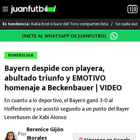
Katia Itzel e Isacc del Toro comparten lista
Se cuela audi
Es tendencia:
Saltar
ÚNETE AL WHATSAPP DE JUANFUTBOL
LO ÚLTIMO
al
contenido
LIGA MX
BUNDESLIGA
Bayern despide con playera,
RAYADOS
abultado triunfo y EMOTIVO
PUMAS
homenaje a Beckenbauer | VIDEO
ATLANTE
En cuanto a lo deportivo, el Bayern ganó 3-0 al
Hoffenheim y se acostó segundo a un punto del Bayer
SELECCIÓN MEXICANA
Leverkusen de Xabi Alonso
Berenice Gijón
FUTBOL INTERNACIONAL
Por
Morales