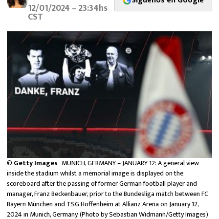
Síguenos en Google
MEXICANOS EN EL EXTRANJERO
12/01/2024 – 23:34hs
CST
FUTBOL ESTUFA
FÓRMULA 1
BOXEO
LIGA MX
NFL
©
Getty Images
MUNICH, GERMANY – JANUARY 12: A general view
inside the stadium whilst a memorial image is displayed on the
scoreboard after the passing of former German football player and
manager, Franz Beckenbauer, prior to the Bundesliga match between FC
Bayern München and TSG Hoffenheim at Allianz Arena on January 12,
2024 in Munich, Germany. (Photo by Sebastian Widmann/Getty Images)