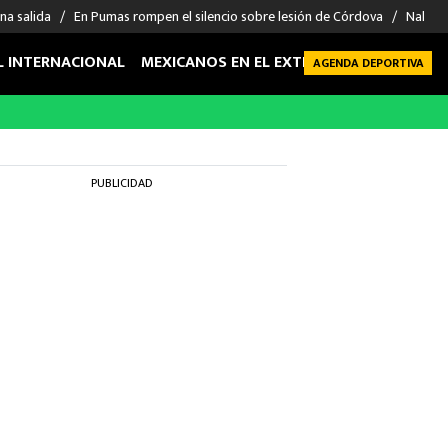
na salida
En Pumas rompen el silencio sobre lesión de Córdova
Nahuel
L INTERNACIONAL
MEXICANOS EN EL EXTRANJERO
FUTBOL 
AGENDA DEPORTIVA
PUBLICIDAD