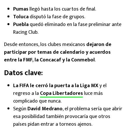
Pumas
llegó hasta los cuartos de final.
Toluca
disputó la fase de grupos.
Puebla
quedó eliminado en la fase preliminar ante
Racing Club.
Desde entonces, los clubes mexicanos
dejaron de
participar por temas de calendario y acuerdos
entre la FMF, la Concacaf y la Conmebol
.
Datos clave:
La FIFA le cerró la puerta a la Liga MX
y el
regreso a la
Copa Libertadores
luce más
complicado que nunca.
Según
David Medrano
, el problema sería que abrir
esa posibilidad también provocaría que otros
países pidan entrar a torneos ajenos.