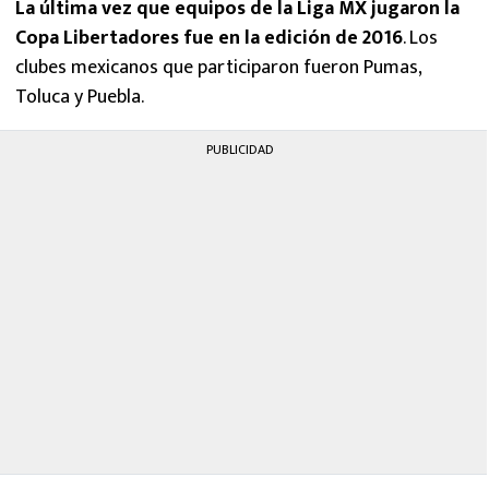
La última vez que equipos de la Liga MX jugaron la
Copa Libertadores fue en la edición de 2016
. Los
clubes mexicanos que participaron fueron Pumas,
Toluca y Puebla.
PUBLICIDAD