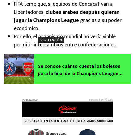
FIFA teme que, si equipos de Concacaf van a
Libertadores,
clubes árabes después quieran
jugar la Champions League
gracias a su poder
económico.
Por ello, el organismo mundial no vería viable
VER TAMBIÉN
permitir intercambios entre confederaciones.
Se conoce cuánto cuesta los boletos
para la final de la Champions League
entre PSG y Arsenal