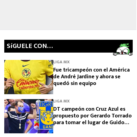
SíGUELE CON…
LIGA MX
Fue tricampeón con el América
de André Jardine y ahora se
quedó sin equipo
LIGA MX
DT campeón con Cruz Azul es
propuesto por Gerardo Torrado
para tomar el lugar de Guido
Pizarro en Tigres