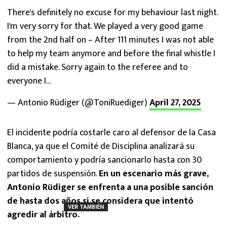
There's definitely no excuse for my behaviour last night.
I'm very sorry for that. We played a very good game
from the 2nd half on – After 111 minutes I was not able
to help my team anymore and before the final whistle I
did a mistake. Sorry again to the referee and to
everyone I…
— Antonio Rüdiger (@ToniRuediger)
April 27, 2025
El incidente podría costarle caro al defensor de la Casa
Blanca, ya que el Comité de Disciplina analizará su
comportamiento y podría sancionarlo hasta con 30
partidos de suspensión.
En un escenario más grave,
Antonio Rüdiger se enfrenta a una posible sanción
de hasta dos años si se considera que intentó
VER TAMBIÉN
agredir al árbitro.