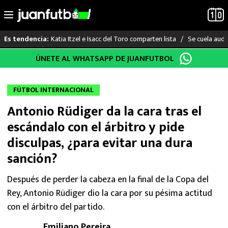
Katia Itzel e Isacc del Toro comparten lista
Se cuela audi
Es tendencia:
Saltar
ÚNETE AL WHATSAPP DE JUANFUTBOL
LO ÚLTIMO
al
contenido
LIGA MX
FÚTBOL INTERNACIONAL
Antonio Rüdiger da la cara tras el
RAYADOS
escándalo con el árbitro y pide
PUMAS
disculpas, ¿para evitar una dura
sanción?
ATLANTE
Después de perder la cabeza en la final de la Copa del
SELECCIÓN MEXICANA
Rey, Antonio Rüdiger dio la cara por su pésima actitud
con el árbitro del partido.
FUTBOL INTERNACIONAL
Emiliano Pereira