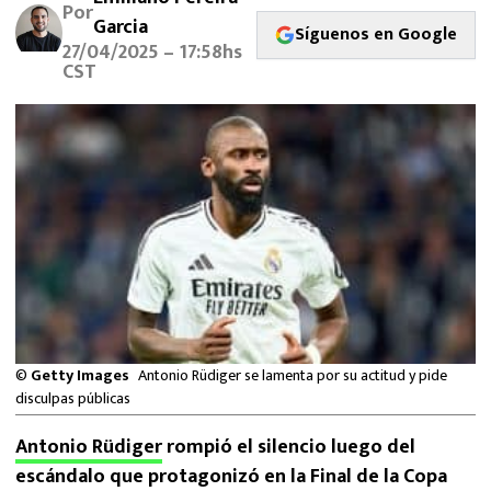
Por
MEXICANOS EN EL EXTRANJERO
Garcia
Síguenos en Google
27/04/2025 – 17:58hs
FUTBOL ESTUFA
CST
FÓRMULA 1
BOXEO
LIGA MX
NFL
©
Getty Images
Antonio Rüdiger se lamenta por su actitud y pide
disculpas públicas
Antonio Rüdiger
rompió el silencio luego del
escándalo que protagonizó en la Final de la Copa