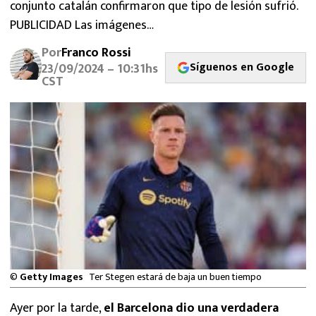
conjunto catalán confirmaron que tipo de lesión sufrió.
MEXICANOS EN EL EXTRANJERO
PUBLICIDAD Las imágenes…
FUTBOL ESTUFA
Por
Franco Rossi
Síguenos en Google
23/09/2024 – 10:31hs
FÓRMULA 1
CST
BOXEO
LIGA MX
NFL
©
Getty Images
Ter Stegen estará de baja un buen tiempo
Ayer por la tarde,
el Barcelona dio una verdadera