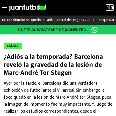
Así quedó la Tabla General de Leagues Cup
Por qué Katia
Es tendencia:
Saltar
ÚNETE AL WHATSAPP DE JUANFUTBOL
LO ÚLTIMO
al
contenido
LIGA MX
LALIGA
¿Adiós a la temporada? Barcelona
RAYADOS
reveló la gravedad de la lesión de
PUMAS
Marc-André Ter Stegen
ATLANTE
Ayer por la tarde, el Barcelona dio una verdadera
exhibición de futbol ante el Villarreal. Sin embargo, el
SELECCIÓN MEXICANA
foco quedó en la lesión de Marc-André ter Stegen, pues
la imagen del momento fue muy impactante. Y, luego de
FUTBOL INTERNACIONAL
realizar los estudios correspondientes, desde el