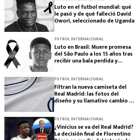
Luto en el futbol mundial: qué
le pasó y de qué falleció David
Owori, seleccionado de Uganda
FUTBOL INTERNACIONAL
Luto en Brasil: Muere promesa
del São Paulo a los 15 años tras
recibir una bala perdida y
exigen justicia
FUTBOL INTERNACIONAL
Filtran la nueva camiseta del
Real Madrid: las fotos del
diseño y su llamativo cambio de
escudo
FUTBOL INTERNACIONAL
¿Vinicius se va del Real Madrid?
La decisión final de Florentino