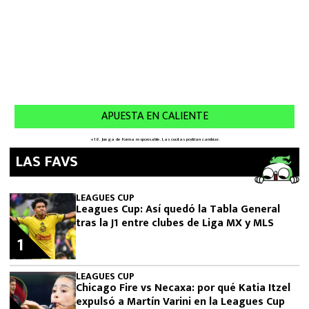
LAS FAVS
LEAGUES CUP
Leagues Cup: Así quedó la Tabla General
tras la J1 entre clubes de Liga MX y MLS
1
LEAGUES CUP
Chicago Fire vs Necaxa: por qué Katia Itzel
expulsó a Martín Varini en la Leagues Cup