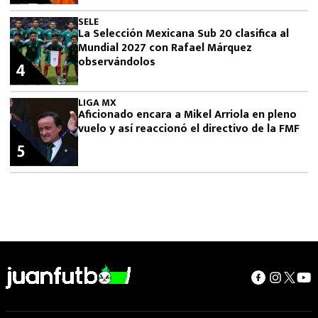
SELE
La Selección Mexicana Sub 20 clasifica al
Mundial 2027 con Rafael Márquez
observándolos
4
LIGA MX
Aficionado encara a Mikel Arriola en pleno
vuelo y así reaccionó el directivo de la FMF
5