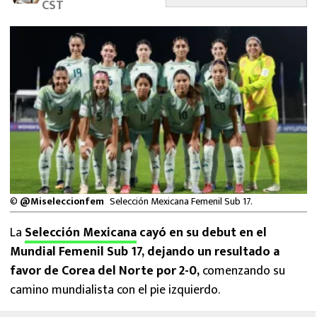
CST
MEXICANOS EN EL EXTRANJERO
FUTBOL ESTUFA
FÓRMULA 1
BOXEO
LIGA MX
NFL
©
@Miseleccionfem
Selección Mexicana Femenil Sub 17.
La
Selección Mexicana
cayó en su debut en el
Mundial Femenil Sub 17, dejando un resultado a
favor de Corea del Norte por 2-0,
comenzando su
camino mundialista con el pie izquierdo.