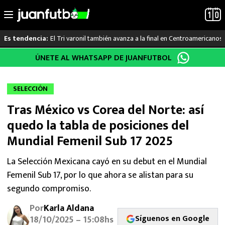
El Tri varonil también avanza a la final en Centroamericanos
Es tendencia:
Saltar
ÚNETE AL WHATSAPP DE JUANFUTBOL
LO ÚLTIMO
al
contenido
LIGA MX
SELECCIÓN
Tras México vs Corea del Norte: así
RAYADOS
quedo la tabla de posiciones del
PUMAS
Mundial Femenil Sub 17 2025
ATLANTE
La Selección Mexicana cayó en su debut en el Mundial
Femenil Sub 17, por lo que ahora se alistan para su
SELECCIÓN MEXICANA
segundo compromiso.
Por
Karla Aldana
FUTBOL INTERNACIONAL
Síguenos en Google
18/10/2025 – 15:08hs