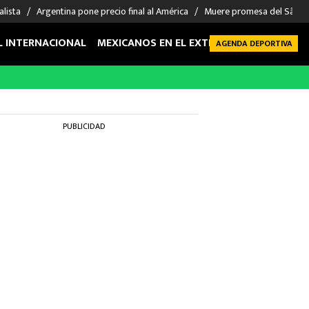
alista
Argentina pone precio final al América
Muere promesa del São P
L INTERNACIONAL
MEXICANOS EN EL EXTRANJERO
FUTBOL 
AGENDA DEPORTIVA
PUBLICIDAD