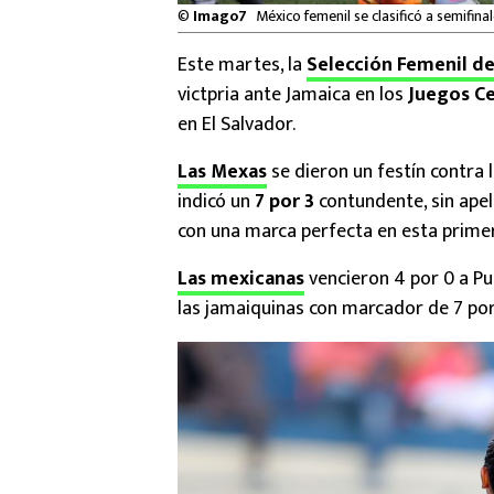
©
Imago7
México femenil se clasificó a semifina
Este martes, la
Selección Femenil d
victpria ante Jamaica en los
Juegos Ce
en El Salvador.
Las Mexas
se dieron un festín contra la
indicó un
7 por 3
contundente, sin apel
con una marca perfecta en esta primera
Las mexicanas
vencieron 4 por 0 a Pue
las jamaiquinas con marcador de 7 por