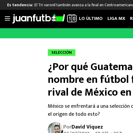
El Tri varonil también avanza a la final en Centroamerican
Es tendencia:
LO ÚLTIMO
LIGA MX
R
Saltar
al
LIGA MX
FUT INTERNACIONAL
MEXICAN
contenido
Las Noticias
Las Noticias
Las Noti
SELECCIÓN
Club América
Selección Mexicana
Raúl Jim
¿Por qué Guatemal
Cruz Azul
Champions League
Memo O
Pumas
Europa League
Chino H
nombre en fútbol f
Rayados
Real Madrid
Edson Ál
rival de México en
Chivas de Guadalajara
Barcelona
Santiag
Atlante
Rodrigo
México se enfrentará a una selección
Liga MX Femenil
el origen de todo esto?
Por
David Víquez