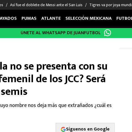
os
Así fue el doblete de Messi ante el San Luis
Tigres va por joya mundi
AYADOS
PUMAS
ATLANTE
SELECCIÓN MEXICANA
FUTBO
ÚNETE AL WHATSAPP DE JUANFUTBOL
OS EN EL EXTRANJERO
FIGURAS
DEPORTES
cias
Keylor Navas
MMA UFC
énez
Chicharito Hernández
Fórmula 1
a no se presenta con su
choa
Sergio Ramos
Boxeo
uerta
Giorgos Giakoumakis
Béisbol
emenil de los JCC? Será
varez
André Jardine
NFL
 semis
o Giménez
NBA
 Huescas
Más deportes
 cuyo nombre nos deja más que extrañados ¿cuál es
Síguenos en Google