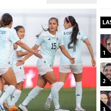
LA
1
2
3