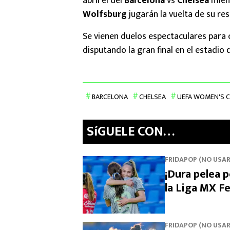
abril el del
Barcelona
vs
Chelsea
mient
Wolfsburg
jugarán la vuelta de su re
Se vienen duelos espectaculares para 
disputando la gran final en el estadio 
BARCELONA
CHELSEA
UEFA WOMEN'S 
SíGUELE CON…
FRIDAPOP (NO USAR
¡Dura pelea p
la Liga MX Fe
FRIDAPOP (NO USAR