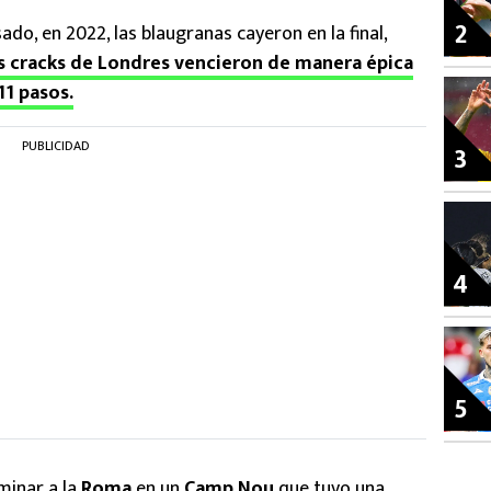
2
ado, en 2022, las blaugranas cayeron en la final,
s cracks de Londres vencieron de manera épica
11 pasos.
PUBLICIDAD
3
4
5
iminar a la
Roma
en un
Camp
Nou
que tuvo una