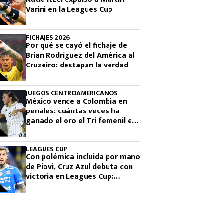
Varini en la Leagues Cup
FICHAJES 2026
Por qué se cayó el fichaje de
Brian Rodríguez del América al
Cruzeiro: destapan la verdad
JUEGOS CENTROAMERICANOS
México vence a Colombia en
penales: cuántas veces ha
ganado el oro el Tri femenil en
los Juegos Centroamericanos
LEAGUES CUP
Con polémica incluida por mano
de Piovi, Cruz Azul debuta con
victoria en Leagues Cup:
cuándo vuelve a jugar