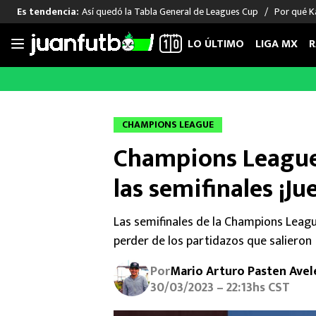
Así quedó la Tabla General de Leagues Cup
Por qué Ka
Es tendencia:
LO ÚLTIMO
LIGA MX
R
Saltar
al
LIGA MX
FUT INTERNACIONAL
MEXICAN
contenido
Las Noticias
Las Noticias
Las Noti
CHAMPIONS LEAGUE
Club América
Selección Mexicana
Raúl Jim
Champions League 
Cruz Azul
Champions League
Memo O
Pumas
Europa League
Chino H
las semifinales ¡Ju
Rayados
Real Madrid
Edson Ál
Chivas de Guadalajara
Barcelona
Santiag
Las semifinales de la Champions Leagu
Atlante
Rodrigo
perder de los partidazos que salieron
Liga MX Femenil
Por
Mario Arturo Pasten Avel
30/03/2023 – 22:13hs CST