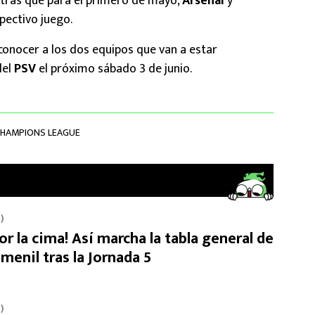
ras que para el primero de mayo,
Arsenal
y
spectivo juego.
conocer a los dos equipos que van a estar
del
PSV
el próximo sábado 3 de junio.
CHAMPIONS LEAGUE
)
or la cima! Así marcha la tabla general de
menil tras la Jornada 5
)