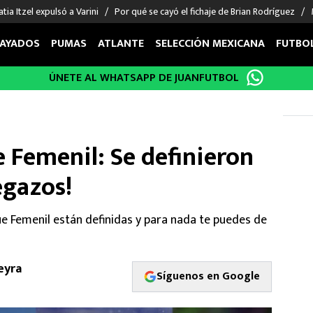
tia Itzel expulsó a Varini
Por qué se cayó el fichaje de Brian Rodríguez
AYADOS
PUMAS
ATLANTE
SELECCIÓN MEXICANA
FUTBO
ÚNETE AL WHATSAPP DE JUANFUTBOL
OS EN EL EXTRANJERO
FIGURAS
DEPORTES
cias
Keylor Navas
MMA UFC
énez
Chicharito Hernández
Fórmula 1
Femenil: Se definieron
choa
Sergio Ramos
Boxeo
uerta
Giorgos Giakoumakis
Béisbol
egazos!
varez
André Jardine
NFL
o Giménez
NBA
e Femenil están definidas y para nada te puedes de
 Huescas
Más deportes
eyra
Síguenos en Google