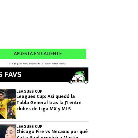
S FAVS
LEAGUES CUP
Leagues Cup: Así quedó la
Tabla General tras la J1 entre
clubes de Liga MX y MLS
LEAGUES CUP
Chicago Fire vs Necaxa: por qué
Katia Itzel expulsó a Martín