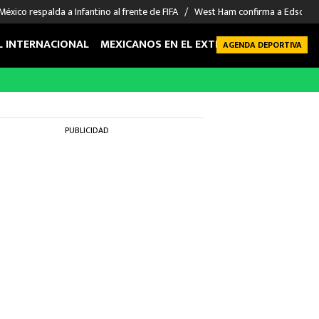
México respalda a Infantino al frente de FIFA
West Ham confirma a Edson Á
L INTERNACIONAL
MEXICANOS EN EL EXTRANJERO
FUTBOL 
AGENDA DEPORTIVA
PUBLICIDAD