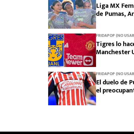
Liga MX Feme
de Pumas, Am
FRIDAPOP (NO USAR
Tigres lo hac
Manchester U
FRIDAPOP (NO USAR
El duelo de P
el preocupa