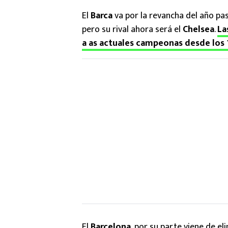
El
Barca
va por la revancha del año pas
pero su rival ahora será el
Chelsea
.
La
a as actuales campeonas desde los 
El
Barcelona
, por su parte viene de el