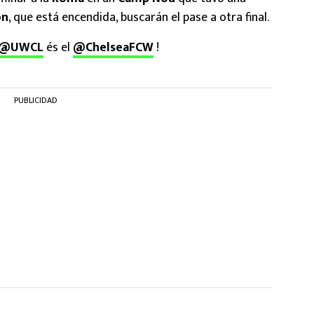
ón
, que está encendida, buscarán el pase a otra final.
@UWCL
és el
@ChelseaFCW
!
PUBLICIDAD