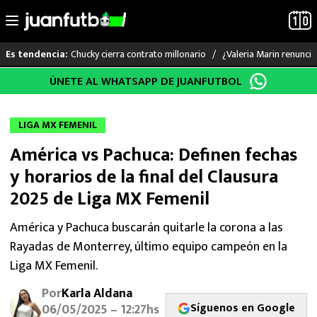
Chucky cierra contrato millonario
¿Valeria Marin renunc
Es tendencia:
Saltar
ÚNETE AL WHATSAPP DE JUANFUTBOL
LO ÚLTIMO
al
contenido
LIGA MX
LIGA MX FEMENIL
América vs Pachuca: Definen fechas
RAYADOS
y horarios de la final del Clausura
PUMAS
2025 de Liga MX Femenil
ATLANTE
América y Pachuca buscarán quitarle la corona a las
Rayadas de Monterrey, último equipo campeón en la
SELECCIÓN MEXICANA
Liga MX Femenil.
Por
Karla Aldana
FUTBOL INTERNACIONAL
Síguenos en Google
06/05/2025 – 12:27hs