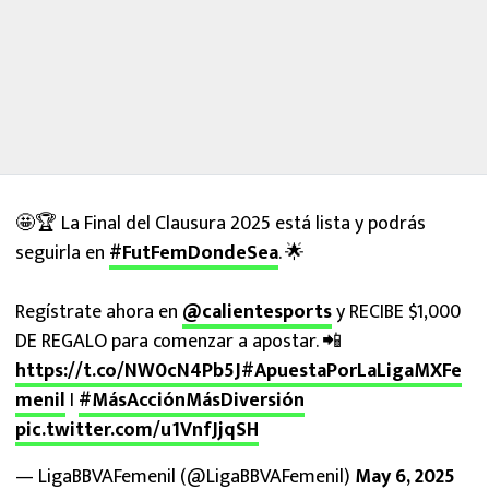
🤩🏆 La Final del Clausura 2025 está lista y podrás
seguirla en
#FutFemDondeSea
. 🌟
Regístrate ahora en
@calientesports
y RECIBE $1,000
DE REGALO para comenzar a apostar. 📲
https://t.co/NW0cN4Pb5J
#ApuestaPorLaLigaMXFe
menil
I
#MásAcciónMásDiversión
pic.twitter.com/u1VnfJjqSH
— LigaBBVAFemenil (@LigaBBVAFemenil)
May 6, 2025