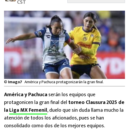
CST
MEXICANOS EN EL EXTRANJERO
FUTBOL ESTUFA
FÓRMULA 1
BOXEO
LIGA MX
NFL
©
Imago7
América y Pachuca protagonizarán la gran final.
América y Pachuca
serán los equipos que
protagonicen la gran final del
torneo Clausura 2025 de
la
Liga MX Femenil
, duelo que sin duda llama mucho la
atención de todos los aficionados, pues se han
consolidado como dos de los mejores equipos.