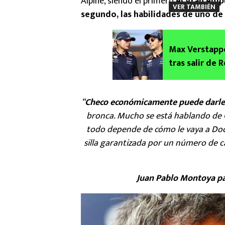
Alpine, siendo el primero
el gran emp
VER TAMBIÉN
segundo, las habilidades de uno de 
Max Verstappe
tras salir de R
“
Checo económicamente puede darle 
bronca. Mucho se está hablando de C
todo depende de cómo le vaya a Doo
silla garantizada por un número de c
Juan Pablo Montoya pa