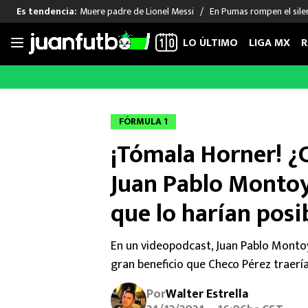
Muere padre de Lionel Messi
En Pumas rompen el sile
Es tendencia:
LO ÚLTIMO
LIGA MX
R
Saltar
al
LIGA MX
FUT INTERNACIONAL
MEXICAN
contenido
Las Noticias
Las Noticias
Las Noti
FÓRMULA 1
Club América
Selección Mexicana
Raúl Jim
¡Tómala Horner! ¿
Cruz Azul
Champions League
Memo O
Pumas
Europa League
Chino H
Juan Pablo Montoy
Rayados
Real Madrid
Edson Ál
que lo harían posi
Chivas de Guadalajara
Barcelona
Santiag
Atlante
Rodrigo
En un videopodcast, Juan Pablo Montoya
Liga MX Femenil
gran beneficio que Checo Pérez traería
Por
Walter Estrella