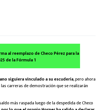
irma al reemplazo de Checo Pérez para la
5 de la Fórmula 1
ano siguiera vinculado a su escudería
, pero ahora
e las carreras de demostración que se realizarán
saldo más raspada luego de la despedida de Checo
,
por lo que el propio Horner ha salido a declarar