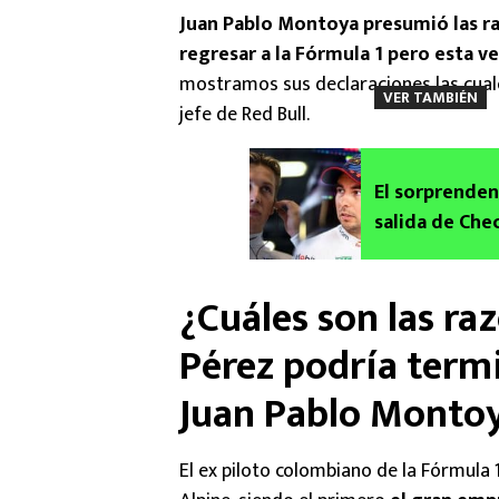
Juan Pablo Montoya presumió las ra
regresar a la Fórmula 1 pero esta ve
mostramos sus declaraciones las cuale
VER TAMBIÉN
jefe de Red Bull.
El sorprenden
salida de Che
¿Cuáles son las ra
Pérez podría term
Juan Pablo Monto
El ex piloto colombiano de la Fórmula 