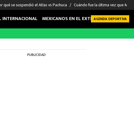
r qué se suspendió el Atlas vs Pachuca
Cuándo fue la última vez que Méxic
L INTERNACIONAL
MEXICANOS EN EL EXTRANJERO
FUTBOL 
AGENDA DEPORTIVA
PUBLICIDAD