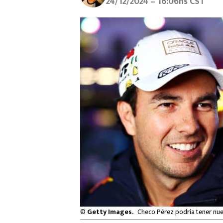
24/12/2024 – 16:06hs CST
©
Getty Images.
Checo Pérez podría tener nuev