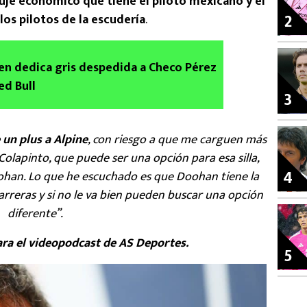
uje económico que tiene el piloto mexicano y el
2
los pilotos de la escudería
.
n dedica gris despedida a Checo Pérez
ed Bull
3
un plus a Alpine
, con riesgo a que me carguen más
olapinto, que puede ser una opción para esa silla,
4
han. Lo que he escuchado es que Doohan tiene la
arreras y si no le va bien pueden buscar una opción
diferente”.
ra el videopodcast de AS Deportes.
5