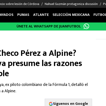
ncio sobre lesión de Córdova
Nahuel Guzmán protagoniza discusión
Po
AYADOS
PUMAS
ATLANTE
SELECCIÓN MEXICANA
FUTBO
ÚNETE AL WHATSAPP DE JUANFUTBOL
OS EN EL EXTRANJERO
FIGURAS
DEPORTES
cias
Keylor Navas
MMA UFC
énez
Chicharito Hernández
Fórmula 1
Checo Pérez a Alpine?
choa
Sergio Ramos
Boxeo
uerta
Giorgos Giakoumakis
Béisbol
a presume las razones
varez
André Jardine
NFL
ble
o Giménez
NBA
 Huescas
Más deportes
, ex piloto colombiano de la Fórmula 1, detalló el
 a Alpine.
Síguenos en Google