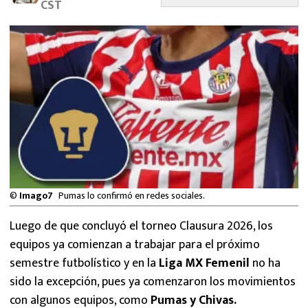
CST
MEXICANOS EN EL EXTRANJERO
FUTBOL ESTUFA
FÓRMULA 1
BOXEO
LIGA MX
NFL
©
Imago7
Pumas lo confirmó en redes sociales.
Luego de que concluyó el torneo Clausura 2026, los
equipos ya comienzan a trabajar para el próximo
semestre futbolístico y en la
Liga MX Femenil
no ha
sido la excepción, pues ya comenzaron los movimientos
con algunos equipos, como
Pumas
y Chivas.