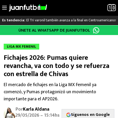
El Tri varonil también avanza a la final en Centroamericanos
Es tendencia:
Saltar
ÚNETE AL WHATSAPP DE JUANFUTBOL
LO ÚLTIMO
al
contenido
LIGA MX
LIGA MX FEMENIL
Fichajes 2026: Pumas quiere
RAYADOS
revancha, va con todo y se refuerza
PUMAS
con estrella de Chivas
ATLANTE
El mercado de fichajes en la Liga MX Femenil ya
comenzó, y Pumas protagonizó un movimiento
SELECCIÓN MEXICANA
importante para el AP2026.
Por
Karla Aldana
FUTBOL INTERNACIONAL
Síguenos en Google
29/05/2026 – 15:14hs