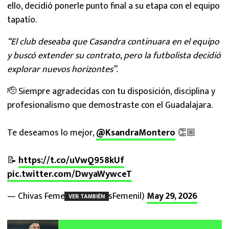
ello, decidió ponerle punto final a su etapa con el equipo
tapatío.
“El club deseaba que Casandra continuara en el equipo
y buscó extender su contrato, pero la futbolista decidió
explorar nuevos horizontes”.
🫡 Siempre agradecidas con tu disposición, disciplina y
profesionalismo que demostraste con el Guadalajara.
Te deseamos lo mejor,
@KsandraMontero
👏🏼
📝
https://t.co/uVwQ958kUf
pic.twitter.com/DwyaWywceT
— Chivas Femenil (@ChivasFemenil)
May 29, 2026
VER TAMBIÉN