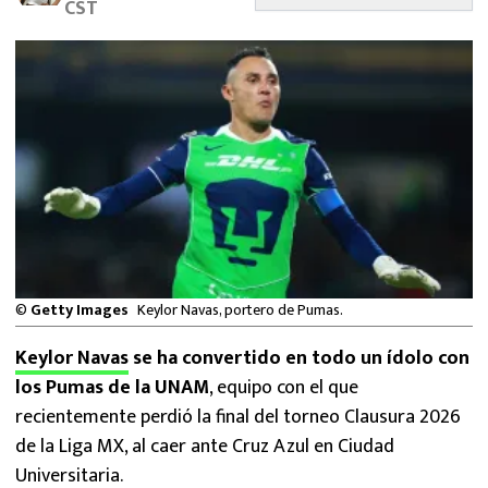
CST
MEXICANOS EN EL EXTRANJERO
FUTBOL ESTUFA
FÓRMULA 1
BOXEO
LIGA MX
NFL
©
Getty Images
Keylor Navas, portero de Pumas.
Keylor Navas
se ha convertido en todo un ídolo con
los Pumas de la UNAM
, equipo con el que
recientemente perdió la final del torneo Clausura 2026
de la Liga MX, al caer ante Cruz Azul en Ciudad
Universitaria.