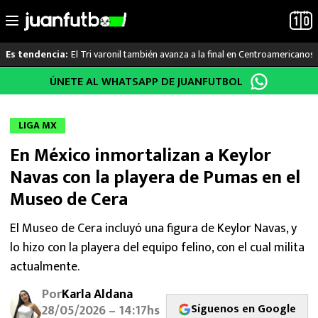
El Tri varonil también avanza a la final en Centroamericanos
Es tendencia:
Saltar
ÚNETE AL WHATSAPP DE JUANFUTBOL
LO ÚLTIMO
al
contenido
LIGA MX
LIGA MX
En México inmortalizan a Keylor
RAYADOS
Navas con la playera de Pumas en el
PUMAS
Museo de Cera
ATLANTE
El Museo de Cera incluyó una figura de Keylor Navas, y
lo hizo con la playera del equipo felino, con el cual milita
SELECCIÓN MEXICANA
actualmente.
Por
Karla Aldana
FUTBOL INTERNACIONAL
Síguenos en Google
28/05/2026 – 14:17hs