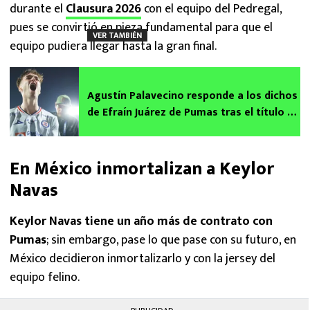
durante el
Clausura 2026
con el equipo del Pedregal,
pues se convirtió en pieza fundamental para que el
VER TAMBIÉN
equipo pudiera llegar hasta la gran final.
Agustín Palavecino responde a los dichos
de Efraín Juárez de Pumas tras el título de
Cruz Azul
En México inmortalizan a Keylor
Navas
Keylor Navas tiene un año más de contrato con
Pumas
; sin embargo, pase lo que pase con su futuro, en
México decidieron inmortalizarlo y con la jersey del
equipo felino.