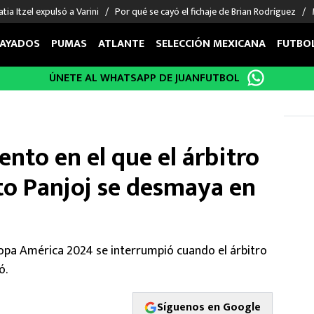
tia Itzel expulsó a Varini
Por qué se cayó el fichaje de Brian Rodríguez
AYADOS
PUMAS
ATLANTE
SELECCIÓN MEXICANA
FUTBO
ÚNETE AL WHATSAPP DE JUANFUTBOL
OS EN EL EXTRANJERO
FIGURAS
DEPORTES
cias
Keylor Navas
MMA UFC
énez
Chicharito Hernández
Fórmula 1
nto en el que el árbitro
choa
Sergio Ramos
Boxeo
uerta
Giorgos Giakoumakis
Béisbol
o Panjoj se desmaya en
varez
André Jardine
NFL
o Giménez
NBA
 Huescas
Más deportes
Copa América 2024 se interrumpió cuando el árbitro
ó.
Síguenos en Google