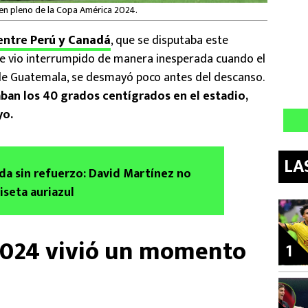
n pleno de la Copa América 2024.
 entre
Perú y Canadá
, que se disputaba este
se vio interrumpido de manera inesperada cuando el
 de Guatemala, se desmayó poco antes del descanso.
aban los 40 grados centígrados en el estadio,
yo.
LA
a sin refuerzo: David Martínez no
iseta auriazul
2024 vivió un momento
1