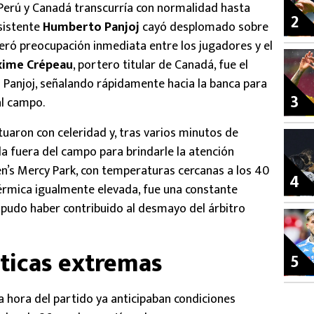
 Perú y Canadá transcurría con normalidad hasta
2
asistente
Humberto Panjoj
cayó desplomado sobre
neró preocupación inmediata entre los jugadores y el
ime Crépeau
, portero titular de Canadá, fue el
a Panjoj, señalando rápidamente hacia la banca para
3
al campo.
tuaron con celeridad y, tras varios minutos de
la fuera del campo para brindarle la atención
dren’s Mercy Park, con temperaturas cercanas a los 40
4
érmica igualmente elevada, fue una constante
 pudo haber contribuido al desmayo del árbitro
ticas extremas
5
a hora del partido ya anticipaban condiciones