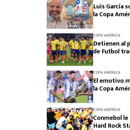
Luis García s
la Copa Amér
COPA AMÉRICA
Detienen al 
de Futbol tr
COPA AMÉRICA
El emotivo m
la Copa Amér
COPA AMÉRICA
Conmebol le ‘
Hard Rock St