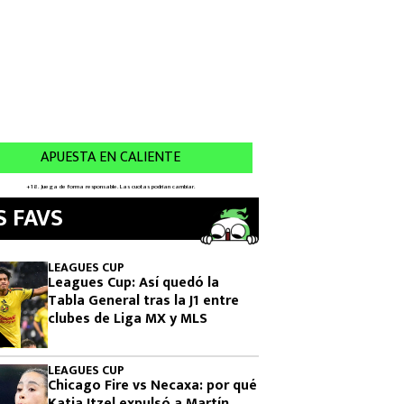
S FAVS
LEAGUES CUP
Leagues Cup: Así quedó la
Tabla General tras la J1 entre
clubes de Liga MX y MLS
LEAGUES CUP
Chicago Fire vs Necaxa: por qué
Katia Itzel expulsó a Martín