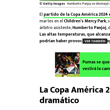
©
Getty Images
Humberto Panjoj se desmayó e
El
partido de la Copa América 2024
martes en el
Children’s Mercy Park
, 
árbitro asistente,
Humberto Panjoj
,
Las altas temperaturas, que alcanz
podrían haber provocado el desma
VER TAMBIÉN
Pumas se qued
vestirá la cam
La Copa América 
dramático