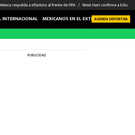
México respalda a Infantino al frente de FIFA
West Ham confirma a Edson Á
L INTERNACIONAL
MEXICANOS EN EL EXTRANJERO
FUTBOL 
AGENDA DEPORTIVA
PUBLICIDAD