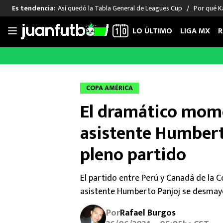
Así quedó la Tabla General de Leagues Cup
Por qué Ka
Es tendencia:
LO ÚLTIMO
LIGA MX
R
Saltar
al
LIGA MX
FUT INTERNACIONAL
MEXICAN
contenido
Las Noticias
Las Noticias
Las Noti
COPA AMÉRICA
Club América
Selección Mexicana
Raúl Jim
El dramático mome
Cruz Azul
Champions League
Memo O
Pumas
Europa League
Chino H
asistente Humbert
Rayados
Real Madrid
Edson Ál
pleno partido
Chivas de Guadalajara
Barcelona
Santiag
Atlante
Rodrigo
El partido entre Perú y Canadá de la 
Liga MX Femenil
asistente Humberto Panjoj se desmay
Por
Rafael Burgos