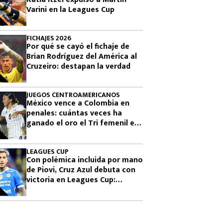
Varini en la Leagues Cup
FICHAJES 2026
Por qué se cayó el fichaje de
Brian Rodríguez del América al
Cruzeiro: destapan la verdad
JUEGOS CENTROAMERICANOS
México vence a Colombia en
penales: cuántas veces ha
ganado el oro el Tri femenil en
los Juegos Centroamericanos
LEAGUES CUP
Con polémica incluida por mano
de Piovi, Cruz Azul debuta con
victoria en Leagues Cup:
cuándo vuelve a jugar