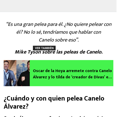
“Es una gran pelea para él. ¿No quiere pelear con
él? No lo sé, tendríamos que hablar con
Canelo sobre eso”.
VER TAMBIÉN
Mike Tyson sobre las peleas de Canelo.
Oscar de la Hoya arremete contra Canelo
Álvarez y lo tilda de ‘creador de Divas’ en
el boxeo
¿Cuándo y con quien pelea Canelo
Álvarez?