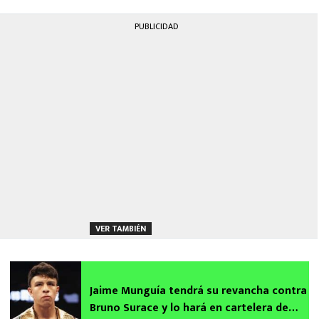
PUBLICIDAD
VER TAMBIÉN
Jaime Munguía tendrá su revancha contra
Bruno Surace y lo hará en cartelera de