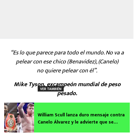
“Es lo que parece para todo el mundo. No va a
pelear con ese chico (Benavidez), (Canelo)
no quiere pelear con él”.
Mike Tyson, excampeón mundial de peso
VER TAMBIÉN
pesado.
William Scull lanza duro mensaje contra
Canelo Álvarez y le advierte que se
quedará con sus títulos