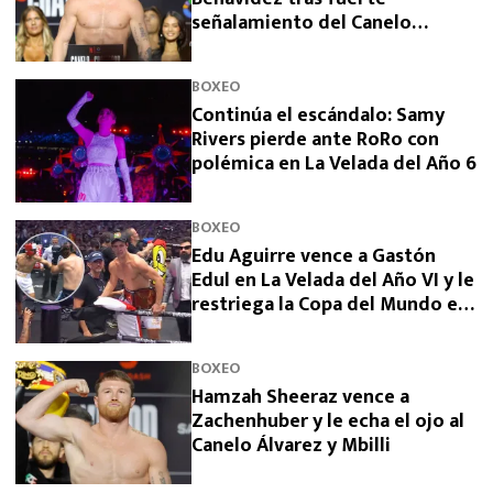
señalamiento del Canelo
Álvarez
BOXEO
Continúa el escándalo: Samy
Rivers pierde ante RoRo con
polémica en La Velada del Año 6
BOXEO
Edu Aguirre vence a Gastón
Edul en La Velada del Año VI y le
restriega la Copa del Mundo en
la cara
BOXEO
Hamzah Sheeraz vence a
Zachenhuber y le echa el ojo al
Canelo Álvarez y Mbilli