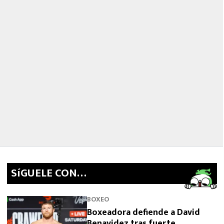
SíGUELE CON…
BOXEO
Boxeadora defiende a David
Benavidez tras fuerte