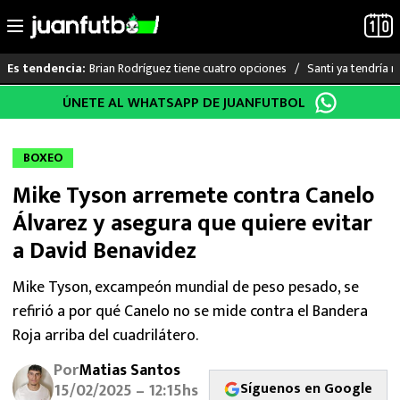
Brian Rodríguez tiene cuatro opciones
Santi ya tendría n
Es tendencia:
Saltar
ÚNETE AL WHATSAPP DE JUANFUTBOL
LO ÚLTIMO
al
contenido
LIGA MX
BOXEO
Mike Tyson arremete contra Canelo
RAYADOS
Álvarez y asegura que quiere evitar
PUMAS
a David Benavidez
ATLANTE
Mike Tyson, excampeón mundial de peso pesado, se
refirió a por qué Canelo no se mide contra el Bandera
SELECCIÓN MEXICANA
Roja arriba del cuadrilátero.
Por
Matias Santos
FUTBOL INTERNACIONAL
Síguenos en Google
15/02/2025 – 12:15hs