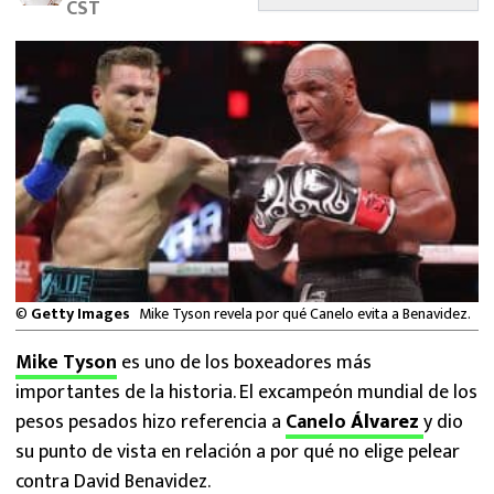
CST
MEXICANOS EN EL EXTRANJERO
FUTBOL ESTUFA
FÓRMULA 1
BOXEO
LIGA MX
NFL
©
Getty Images
Mike Tyson revela por qué Canelo evita a Benavidez.
Mike Tyson
es uno de los boxeadores más
importantes de la historia. El excampeón mundial de los
pesos pesados hizo referencia a
Canelo
Álvarez
y dio
su punto de vista en relación a por qué no elige pelear
contra David Benavidez.