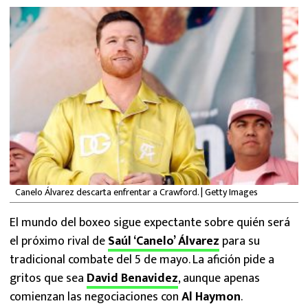
MEXICANOS EN EL EXTRANJERO
FUTBOL ESTUFA
FÓRMULA 1
BOXEO
LIGA MX
NFL
Canelo Álvarez descarta enfrentar a Crawford. | Getty Images
El mundo del boxeo sigue expectante sobre quién será
el próximo rival de
Saúl ‘Canelo’ Álvarez
para su
tradicional combate del 5 de mayo. La afición pide a
gritos que sea
David Benavidez
, aunque apenas
comienzan las negociaciones con
Al Haymon
.