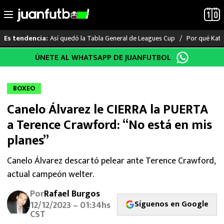
Así quedó la Tabla General de Leagues Cup
Por qué Katia
Es tendencia:
Saltar
ÚNETE AL WHATSAPP DE JUANFUTBOL
LO ÚLTIMO
al
contenido
LIGA MX
BOXEO
Canelo Álvarez le CIERRA la PUERTA
RAYADOS
a Terence Crawford: “No está en mis
PUMAS
planes”
ATLANTE
Canelo Álvarez descartó pelear ante Terence Crawford,
actual campeón welter.
SELECCIÓN MEXICANA
Por
Rafael Burgos
Síguenos en Google
12/12/2023 – 01:34hs
FUTBOL INTERNACIONAL
CST