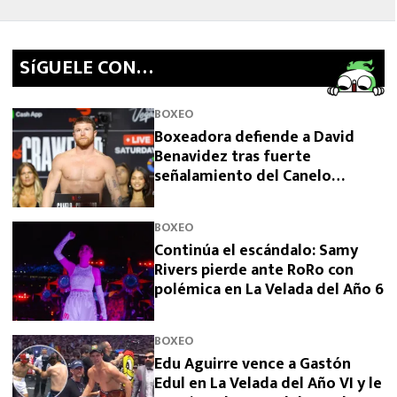
SíGUELE CON…
BOXEO
Boxeadora defiende a David
Benavidez tras fuerte
señalamiento del Canelo
Álvarez
BOXEO
Continúa el escándalo: Samy
Rivers pierde ante RoRo con
polémica en La Velada del Año 6
BOXEO
Edu Aguirre vence a Gastón
Edul en La Velada del Año VI y le