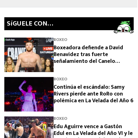
SíGUELE CON…
BOXEO
Boxeadora defiende a David
Benavidez tras fuerte
señalamiento del Canelo
Álvarez
BOXEO
Continúa el escándalo: Samy
Rivers pierde ante RoRo con
polémica en La Velada del Año 6
BOXEO
Edu Aguirre vence a Gastón
Edul en La Velada del Año VI y le