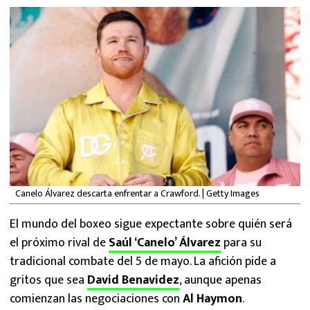
MEXICANOS EN EL EXTRANJERO
FUTBOL ESTUFA
FÓRMULA 1
BOXEO
LIGA MX
NFL
Canelo Álvarez descarta enfrentar a Crawford. | Getty Images
El mundo del boxeo sigue expectante sobre quién será
el próximo rival de
Saúl ‘Canelo’ Álvarez
para su
tradicional combate del 5 de mayo. La afición pide a
gritos que sea
David Benavidez
, aunque apenas
comienzan las negociaciones con
Al Haymon
.