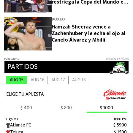
restriega la Copa del Mundo en
la cara
BOXEO
Hamzah Sheeraz vence a
Zachenhuber y le echa el ojo al
Canelo Álvarez y Mbilli