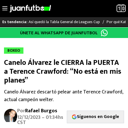
Así quedó la Tabla General de Leagues Cup
Por qué Katia
Es tendencia:
Saltar
ÚNETE AL WHATSAPP DE JUANFUTBOL
LO ÚLTIMO
al
contenido
LIGA MX
BOXEO
Canelo Álvarez le CIERRA la PUERTA
RAYADOS
a Terence Crawford: “No está en mis
PUMAS
planes”
ATLANTE
Canelo Álvarez descartó pelear ante Terence Crawford,
actual campeón welter.
SELECCIÓN MEXICANA
Por
Rafael Burgos
Síguenos en Google
12/12/2023 – 01:34hs
FUTBOL INTERNACIONAL
CST