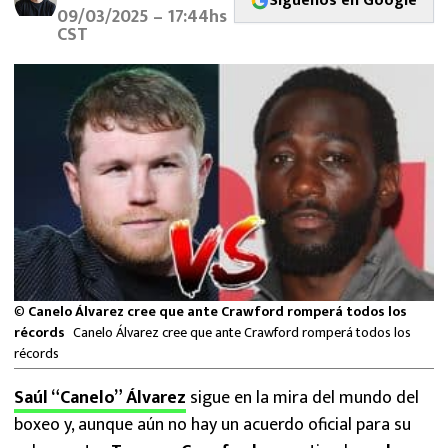
Síguenos en Google
MEXICANOS EN EL EXTRANJERO
09/03/2025 – 17:44hs
CST
FUTBOL ESTUFA
FÓRMULA 1
BOXEO
LIGA MX
NFL
©
Canelo Álvarez cree que ante Crawford romperá todos los
récords
Canelo Álvarez cree que ante Crawford romperá todos los
récords
Saúl “Canelo” Álvarez
sigue en la mira del mundo del
boxeo y, aunque aún no hay un acuerdo oficial para su