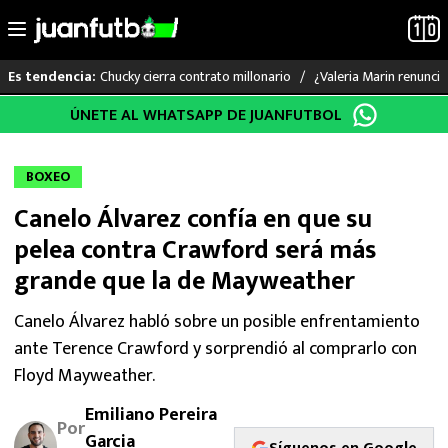
Chucky cierra contrato millonario
¿Valeria Marin renunc
Es tendencia:
Saltar
ÚNETE AL WHATSAPP DE JUANFUTBOL
LO ÚLTIMO
al
contenido
LIGA MX
BOXEO
Canelo Álvarez confía en que su
RAYADOS
pelea contra Crawford será más
PUMAS
grande que la de Mayweather
ATLANTE
Canelo Álvarez habló sobre un posible enfrentamiento
ante Terence Crawford y sorprendió al comprarlo con
SELECCIÓN MEXICANA
Floyd Mayweather.
Emiliano Pereira
FUTBOL INTERNACIONAL
Por
Garcia