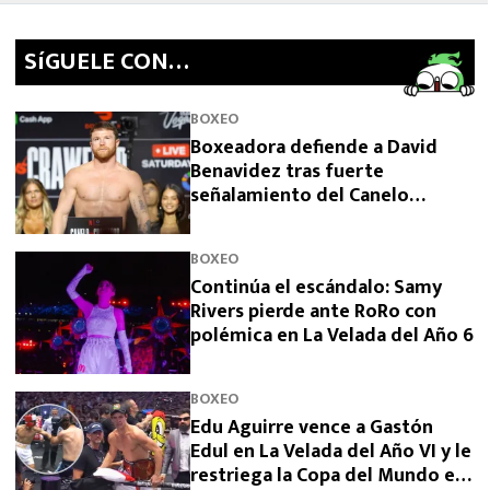
SíGUELE CON…
BOXEO
Boxeadora defiende a David
Benavidez tras fuerte
señalamiento del Canelo
Álvarez
BOXEO
Continúa el escándalo: Samy
Rivers pierde ante RoRo con
polémica en La Velada del Año 6
BOXEO
Edu Aguirre vence a Gastón
Edul en La Velada del Año VI y le
restriega la Copa del Mundo en