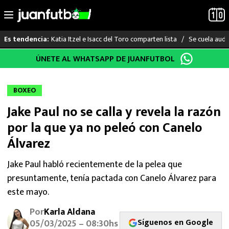
Katia Itzel e Isacc del Toro comparten lista
Se cuela audi
Es tendencia:
Saltar
ÚNETE AL WHATSAPP DE JUANFUTBOL
LO ÚLTIMO
al
contenido
LIGA MX
BOXEO
Jake Paul no se calla y revela la razón
RAYADOS
por la que ya no peleó con Canelo
PUMAS
Álvarez
ATLANTE
Jake Paul habló recientemente de la pelea que
presuntamente, tenía pactada con Canelo Álvarez para
SELECCIÓN MEXICANA
este mayo.
Por
Karla Aldana
FUTBOL INTERNACIONAL
Síguenos en Google
05/03/2025 – 08:30hs