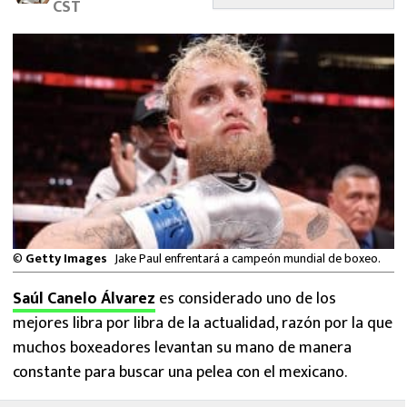
CST
MEXICANOS EN EL EXTRANJERO
FUTBOL ESTUFA
FÓRMULA 1
BOXEO
LIGA MX
NFL
©
Getty Images
Jake Paul enfrentará a campeón mundial de boxeo.
Saúl Canelo Álvarez
es considerado uno de los
mejores libra por libra de la actualidad, razón por la que
muchos boxeadores levantan su mano de manera
constante para buscar una pelea con el mexicano.