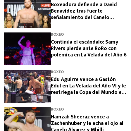
Boxeadora defiende a David
Benavidez tras fuerte
señalamiento del Canelo
Álvarez
BOXEO
Continúa el escándalo: Samy
Rivers pierde ante RoRo con
polémica en La Velada del Año 6
BOXEO
Edu Aguirre vence a Gastón
Edul en La Velada del Año VI y le
restriega la Copa del Mundo en
la cara
BOXEO
Hamzah Sheeraz vence a
Zachenhuber y le echa el ojo al
Canelo Álvarez y Mbilli