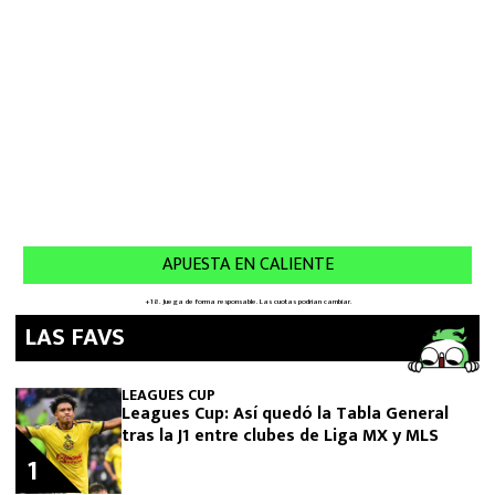
LAS FAVS
LEAGUES CUP
Leagues Cup: Así quedó la Tabla General
tras la J1 entre clubes de Liga MX y MLS
1