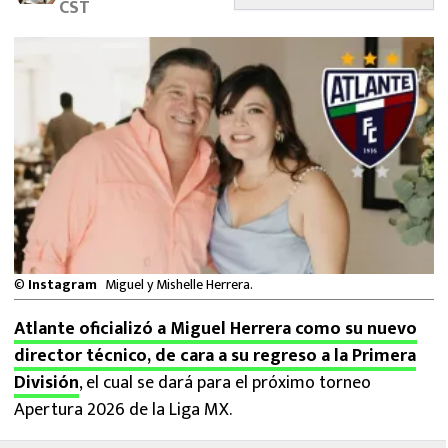
CST
MEXICANOS EN EL EXTRANJERO
FUTBOL ESTUFA
FÓRMULA 1
BOXEO
LIGA MX
NFL
©
Instagram
Miguel y Mishelle Herrera.
Atlante oficializó a Miguel Herrera como su nuevo
director técnico, de cara a su regreso a la Primera
División
, el cual se dará para el próximo torneo
Apertura 2026 de la Liga MX.