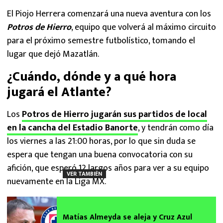
El Piojo Herrera comenzará una nueva aventura con los
Potros de Hierro
, equipo que volverá al máximo circuito
para el próximo semestre futbolístico, tomando el
lugar que dejó Mazatlán.
¿Cuándo, dónde y a qué hora
jugará el Atlante?
Los
Potros de Hierro jugarán sus partidos de local
en la cancha del Estadio Banorte
, y tendrán como día
los viernes a las 21:00 horas, por lo que sin duda se
espera que tengan una buena convocatoria con su
afición, que esperó 12 largos años para ver a su equipo
VER TAMBIÉN
nuevamente en la Liga MX.
Matías Almeyda se aleja y Cruz Azul