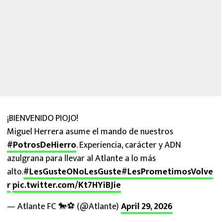
¡BIENVENIDO PIOJO!
Miguel Herrera asume el mando de nuestros
#PotrosDeHierro
. Experiencia, carácter y ADN
azulgrana para llevar al Atlante a lo más
alto.
#LesGusteONoLesGuste
#LesPrometimosVolve
r
pic.twitter.com/Kt7HYiBJie
— Atlante FC 🐎⚽️ (@Atlante)
April 29, 2026