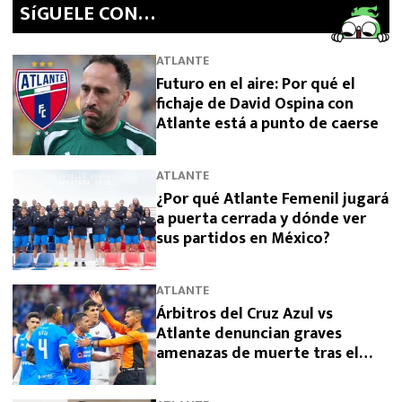
SíGUELE CON…
ATLANTE
Futuro en el aire: Por qué el
fichaje de David Ospina con
Atlante está a punto de caerse
ATLANTE
¿Por qué Atlante Femenil jugará
a puerta cerrada y dónde ver
sus partidos en México?
ATLANTE
Árbitros del Cruz Azul vs
Atlante denuncian graves
amenazas de muerte tras el
partido de parte de la policía
de CDMX