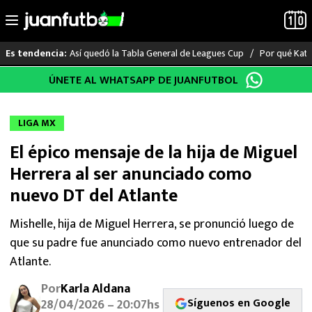
Así quedó la Tabla General de Leagues Cup
Por qué Katia
Es tendencia:
Saltar
ÚNETE AL WHATSAPP DE JUANFUTBOL
LO ÚLTIMO
al
contenido
LIGA MX
LIGA MX
El épico mensaje de la hija de Miguel
RAYADOS
Herrera al ser anunciado como
PUMAS
nuevo DT del Atlante
ATLANTE
Mishelle, hija de Miguel Herrera, se pronunció luego de
que su padre fue anunciado como nuevo entrenador del
SELECCIÓN MEXICANA
Atlante.
Por
Karla Aldana
FUTBOL INTERNACIONAL
Síguenos en Google
28/04/2026 – 20:07hs