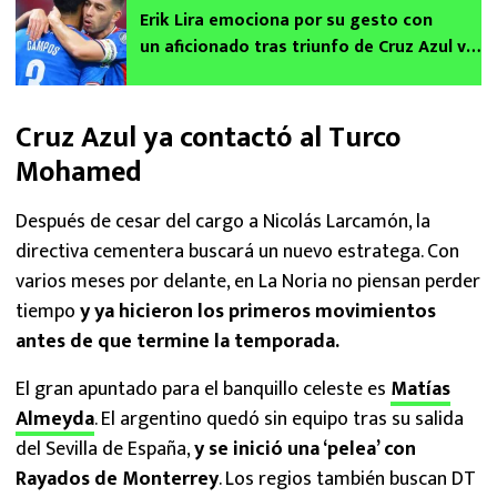
Erik Lira emociona por su gesto con
un aficionado tras triunfo de Cruz Azul vs
Necaxa
Cruz Azul ya contactó al Turco
Mohamed
Después de cesar del cargo a Nicolás Larcamón, la
directiva cementera buscará un nuevo estratega. Con
varios meses por delante, en La Noria no piensan perder
tiempo
y ya hicieron los primeros movimientos
antes de que termine la temporada.
El gran apuntado para el banquillo celeste es
Matías
Almeyda
. El argentino quedó sin equipo tras su salida
del Sevilla de España,
y se inició una ‘pelea’ con
Rayados de Monterrey
. Los regios también buscan DT