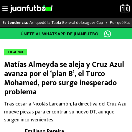
Así quedó la Tabla General de Leagues Cup
Por qué Katia
Es tendencia:
Saltar
ÚNETE AL WHATSAPP DE JUANFUTBOL
LO ÚLTIMO
al
contenido
LIGA MX
LIGA MX
Matías Almeyda se aleja y Cruz Azul
RAYADOS
avanza por el ‘plan B’, el Turco
PUMAS
Mohamed, pero surge inesperado
problema
ATLANTE
Tras cesar a Nicolás Larcamón, la directiva del Cruz Azul
SELECCIÓN MEXICANA
mueve piezas para encontrar su nuevo DT, aunque
surgen inconvenientes.
FUTBOL INTERNACIONAL
Emiliano Pereira