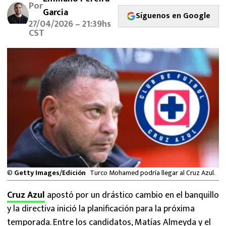
Por
MEXICANOS EN EL EXTRANJERO
Garcia
Síguenos en Google
27/04/2026 – 21:39hs
FUTBOL ESTUFA
CST
FÓRMULA 1
BOXEO
LIGA MX
NFL
©
Getty Images/Edición
Turco Mohamed podría llegar al Cruz Azul.
Cruz Azul
apostó por un drástico cambio en el banquillo
y la directiva inició la planificación para la próxima
temporada. Entre los candidatos, Matías Almeyda y el