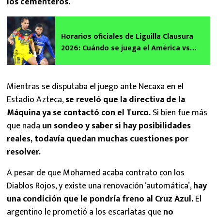
los cementeros.
Horarios oficiales de Liguilla Clausura
2026: Cuándo se juega el América vs
Pumas, Chivas vs Tigres, Cruz Azul vs
Atlas y Toluca vs Pachuca
Mientras se disputaba el juego ante Necaxa en el
Estadio Azteca,
se reveló que la directiva de la
Máquina ya se contactó con el Turco.
Si bien fue más
que nada
un sondeo y saber si hay posibilidades
reales, todavía quedan muchas cuestiones por
resolver.
A pesar de que Mohamed acaba contrato con los
Diablos Rojos, y existe una renovación ‘automática’,
hay
una condición que le pondría freno al Cruz Azul.
El
argentino le prometió a los escarlatas que
no