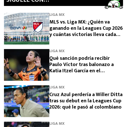
LIGA MX
MLS vs. Liga MX: ¿Quién va
ganando en la Leagues Cup 2026
y cuántas victorias lleva cada
una?
LIGA MX
Qué sanción podría recibir
Paulo Víctor tras balonazo a
Katia Itzel García en el
Querétaro vs Tigres
LIGA MX
Cruz Azul perdería a Willer Ditta
tras su debut en la Leagues Cup
2026: qué le pasó al colombiano
LIGA MX