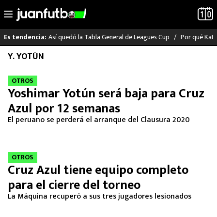
Así quedó la Tabla General de Leagues Cup
Por qué Katia
Es tendencia:
Saltar
Y. YOTÚN
LO ÚLTIMO
al
contenido
OTROS
LIGA MX
Yoshimar Yotún será baja para Cruz
Azul por 12 semanas
RAYADOS
El peruano se perderá el arranque del Clausura 2020
PUMAS
ATLANTE
OTROS
Cruz Azul tiene equipo completo
SELECCIÓN MEXICANA
para el cierre del torneo
La Máquina recuperó a sus tres jugadores lesionados
FUTBOL INTERNACIONAL