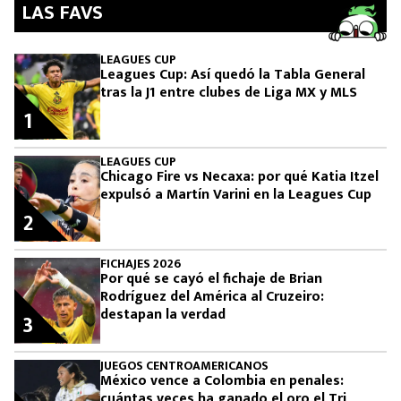
LAS FAVS
LEAGUES CUP
Leagues Cup: Así quedó la Tabla General
tras la J1 entre clubes de Liga MX y MLS
1
LEAGUES CUP
Chicago Fire vs Necaxa: por qué Katia Itzel
expulsó a Martín Varini en la Leagues Cup
2
FICHAJES 2026
Por qué se cayó el fichaje de Brian
Rodríguez del América al Cruzeiro:
destapan la verdad
3
JUEGOS CENTROAMERICANOS
México vence a Colombia en penales:
cuántas veces ha ganado el oro el Tri