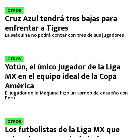
MEXICANOS EN EL EXTRANJERO
OTROS
Cruz Azul tendrá tres bajas para
FUTBOL ESTUFA
enfrentar a Tigres
FÓRMULA 1
La Máquina no podrá contar con tres de sus jugadores
BOXEO
OTROS
Yotún, el único jugador de la Liga
LIGA MX
MX en el equipo ideal de la Copa
NFL
América
El jugador de la Máquina hizo un torneo de ensueño con
Perú
OTROS
Los futbolistas de la Liga MX que