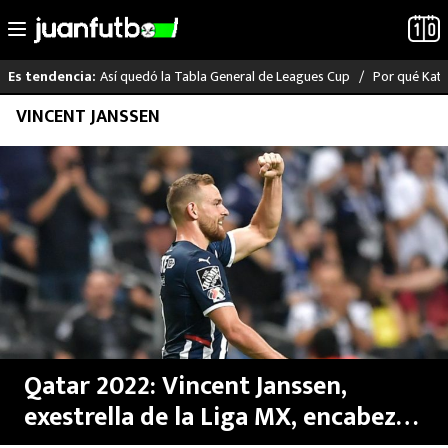
Así quedó la Tabla General de Leagues Cup
Por qué Katia
Es tendencia:
Saltar
VINCENT JANSSEN
LO ÚLTIMO
al
contenido
LIGA MX
RAYADOS
PUMAS
ATLANTE
SELECCIÓN MEXICANA
Qatar 2022: Vincent Janssen,
exestrella de la Liga MX, encabeza
FUTBOL INTERNACIONAL