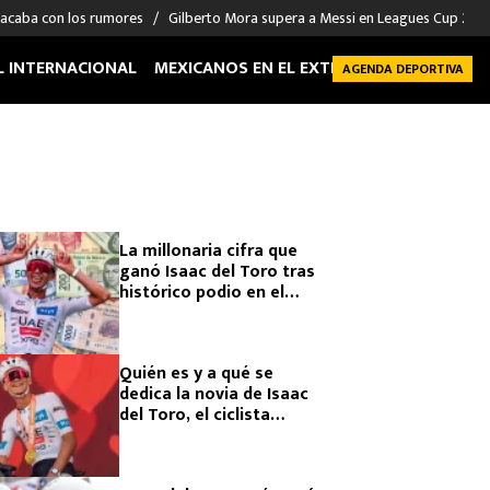
 acaba con los rumores
Gilberto Mora supera a Messi en Leagues Cup 2026: 
L INTERNACIONAL
MEXICANOS EN EL EXTRANJERO
FUTBOL 
AGENDA DEPORTIVA
La millonaria cifra que
ganó Isaac del Toro tras
histórico podio en el
Tour de Francia 2026
Quién es y a qué se
dedica la novia de Isaac
del Toro, el ciclista
mexicano que hizo
historia en el Tour de
Francia