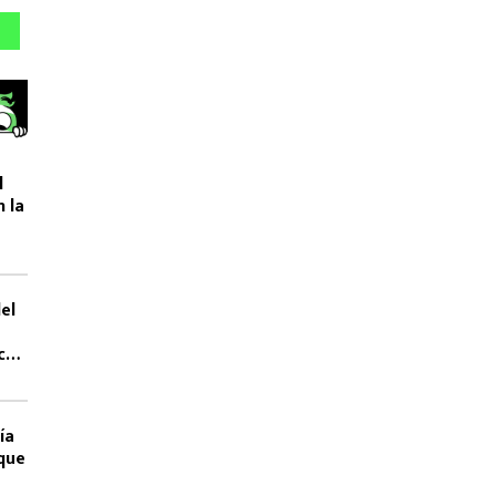
l
 la
del
 con
ía
que