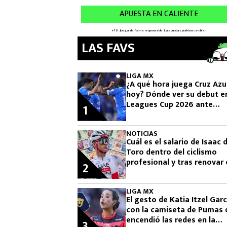
LAS FAVS
LIGA MX
¿A qué hora juega Cruz Azu
hoy? Dónde ver su debut en
Leagues Cup 2026 ante
1
Philadelphia Union
NOTICIAS
Cuál es el salario de Isaac 
Toro dentro del ciclismo
profesional y tras renovar
2
UAE Team Emirates
LIGA MX
El gesto de Katia Itzel Garc
con la camiseta de Pumas 
encendió las redes en la
3