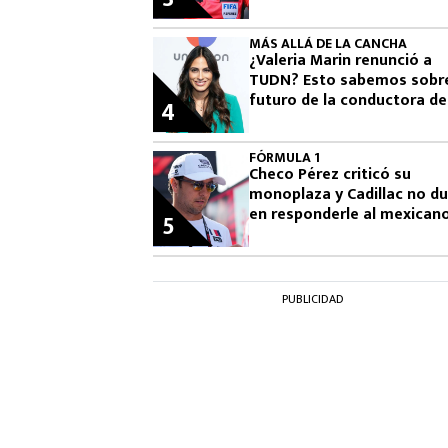
Leagues Cup 2026
MÁS ALLÁ DE LA CANCHA
¿Valeria Marin renunció a
TUDN? Esto sabemos sobre
futuro de la conductora de
4
Televisa
FÓRMULA 1
Checo Pérez criticó su
monoplaza y Cadillac no d
en responderle al mexican
5
la F1
PUBLICIDAD