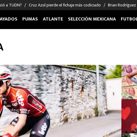
nció a TUDN?
Cruz Azul pierde el fichaje más codiciado
Brian Rodríguez
AYADOS
PUMAS
ATLANTE
SELECCIÓN MEXICANA
FUTBO
OS EN EL EXTRANJERO
FIGURAS
DEPORTES
A
cias
Keylor Navas
MMA UFC
énez
Chicharito Hernández
Fórmula 1
choa
Sergio Ramos
Boxeo
uerta
Giorgos Giakoumakis
Béisbol
varez
André Jardine
NFL
o Giménez
NBA
 Huescas
Más deportes