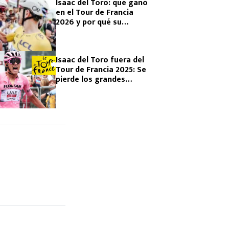
Isaac del Toro: qué ganó
en el Tour de Francia
2026 y por qué su
resultado es histórico
Isaac del Toro fuera del
Tour de Francia 2025: Se
pierde los grandes
eventos hasta 2026 y
esta es la razón