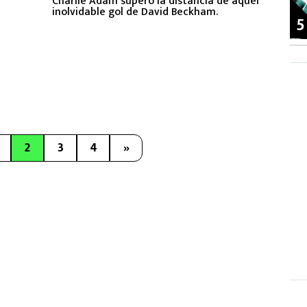
Charlie Adam superó la distancia de aquel
inolvidable gol de David Beckham.
5
2
3
4
»