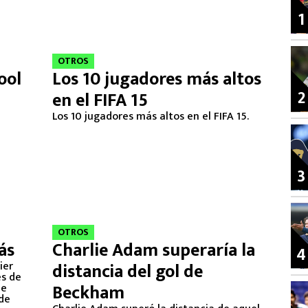
1
OTROS
ool
Los 10 jugadores más altos
2
en el FIFA 15
Los 10 jugadores más altos en el FIFA 15.
3
OTROS
ás
Charlie Adam superaría la
4
ier
distancia del gol de
es de
Beckham
de
de