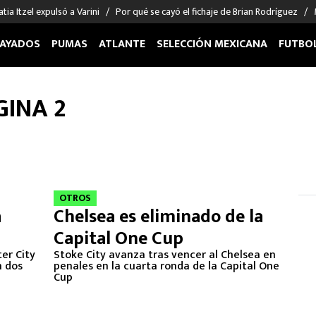
tia Itzel expulsó a Varini
Por qué se cayó el fichaje de Brian Rodríguez
AYADOS
PUMAS
ATLANTE
SELECCIÓN MEXICANA
FUTBO
OS EN EL EXTRANJERO
FIGURAS
DEPORTES
GINA 2
cias
Keylor Navas
MMA UFC
énez
Chicharito Hernández
Fórmula 1
choa
Sergio Ramos
Boxeo
uerta
Giorgos Giakoumakis
Béisbol
varez
André Jardine
NFL
OTROS
a
Chelsea es eliminado de la
o Giménez
NBA
Capital One Cup
 Huescas
Más deportes
er City
Stoke City avanza tras vencer al Chelsea en
n dos
penales en la cuarta ronda de la Capital One
Cup