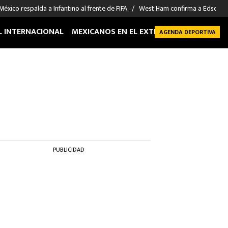
México respalda a Infantino al frente de FIFA
West Ham confirma a Edson Á
L INTERNACIONAL
MEXICANOS EN EL EXTRANJERO
FUTBOL 
AGENDA DEPORTIVA
PUBLICIDAD