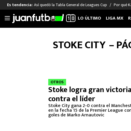
Así quedó la Tabla General de Leagues Cup
Por qué Ka
Es tendencia:
LO ÚLTIMO
LIGA MX
R
Saltar
al
LIGA MX
FUT INTERNACIONAL
MEXICAN
STOKE CITY
– PÁ
contenido
Las Noticias
Las Noticias
Las Noti
Club América
Selección Mexicana
Raúl Jim
Cruz Azul
Champions League
Memo O
Pumas
Europa League
Chino H
Rayados
Real Madrid
Edson Ál
OTROS
Stoke logra gran victori
Chivas de Guadalajara
Barcelona
Santiag
contra el líder
Atlante
Rodrigo
Liga MX Femenil
Stoke City gana 2-0 contra el Manchest
en la fecha 15 de la Premier League co
goles de Marko Arnautovic