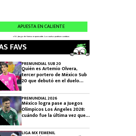
AS FAVS
PREMUNDIAL SUB 20
Quién es Artemio Olvera,
tercer portero de México Sub
20 que debutó en el duelo
donde se logró el boleto
olímpico
PREMUNDIAL 2026
México logra pase a Juegos
Olímpicos Los Ángeles 2028:
cuándo fue la última vez que
había clasificado
LIGA MX FEMENIL