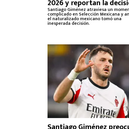
2026 y reportan la decis
que tomó
Santiago Giménez atraviesa un mome
complicado en Selección Mexicana y ant
el naturalizado mexicano tomó una
inesperada decisión.
Santiago Giménez preoc