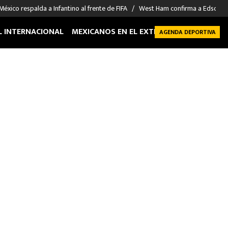
México respalda a Infantino al frente de FIFA
West Ham confirma a Edson Á
L INTERNACIONAL
MEXICANOS EN EL EXTRANJERO
FUTBOL 
AGENDA DEPORTIVA