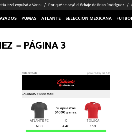
tia Itzel expulsó a Varini
Por qué se cayó el fichaje de Brian Rodríguez
AYADOS
PUMAS
ATLANTE
SELECCIÓN MEXICANA
FUTBO
OS EN EL EXTRANJERO
FIGURAS
DEPORTES
NEZ
– PÁGINA 3
cias
Keylor Navas
MMA UFC
énez
Chicharito Hernández
Fórmula 1
choa
Sergio Ramos
Boxeo
uerta
Giorgos Giakoumakis
Béisbol
varez
André Jardine
NFL
o Giménez
NBA
 Huescas
Más deportes