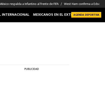
México respalda a Infantino al frente de FIFA
West Ham confirma a Edson Á
L INTERNACIONAL
MEXICANOS EN EL EXTRANJERO
FUTBOL 
AGENDA DEPORTIVA
PUBLICIDAD