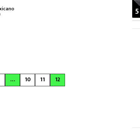
exicano
5
a
…
10
11
12