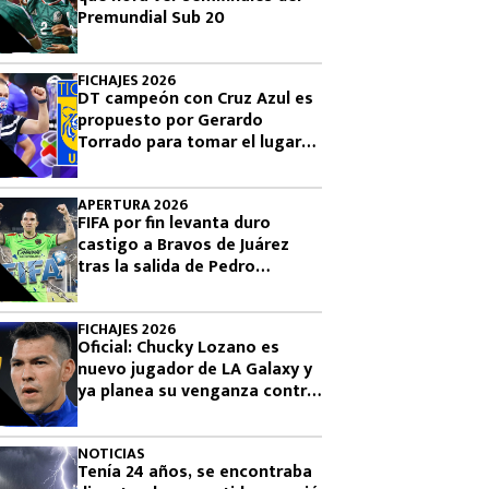
Premundial Sub 20
FICHAJES 2026
DT campeón con Cruz Azul es
propuesto por Gerardo
Torrado para tomar el lugar
de Guido Pizarro en Tigres
APERTURA 2026
FIFA por fin levanta duro
castigo a Bravos de Juárez
tras la salida de Pedro
Caixinha
FICHAJES 2026
Oficial: Chucky Lozano es
nuevo jugador de LA Galaxy y
ya planea su venganza contra
San Diego
NOTICIAS
Tenía 24 años, se encontraba