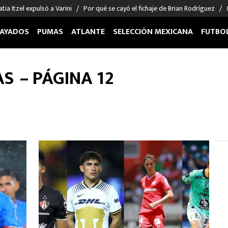
tia Itzel expulsó a Varini
Por qué se cayó el fichaje de Brian Rodríguez
AYADOS
PUMAS
ATLANTE
SELECCIÓN MEXICANA
FUTBO
OS EN EL EXTRANJERO
FIGURAS
DEPORTES
AS
– PÁGINA 12
cias
Keylor Navas
MMA UFC
énez
Chicharito Hernández
Fórmula 1
choa
Sergio Ramos
Boxeo
uerta
Giorgos Giakoumakis
Béisbol
varez
André Jardine
NFL
o Giménez
NBA
 Huescas
Más deportes