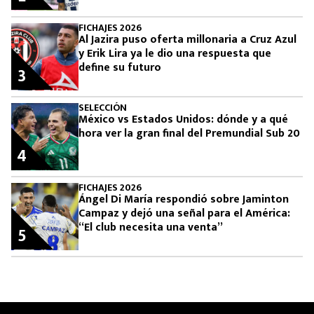
FICHAJES 2026
Al Jazira puso oferta millonaria a Cruz Azul
y Erik Lira ya le dio una respuesta que
define su futuro
3
SELECCIÓN
México vs Estados Unidos: dónde y a qué
hora ver la gran final del Premundial Sub 20
4
FICHAJES 2026
Ángel Di María respondió sobre Jaminton
Campaz y dejó una señal para el América:
“El club necesita una venta”
5