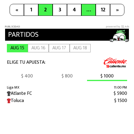
«
1
2
3
4
…
12
»