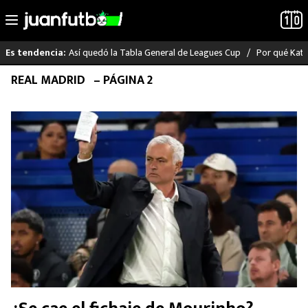
Así quedó la Tabla General de Leagues Cup
Por qué Katia
Es tendencia:
Saltar
REAL MADRID
– PÁGINA 2
LO ÚLTIMO
al
contenido
LIGA MX
RAYADOS
PUMAS
ATLANTE
SELECCIÓN MEXICANA
FUTBOL INTERNACIONAL