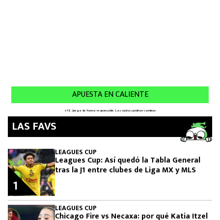
LAS FAVS
LEAGUES CUP
Leagues Cup: Así quedó la Tabla General
tras la J1 entre clubes de Liga MX y MLS
1
LEAGUES CUP
Chicago Fire vs Necaxa: por qué Katia Itzel