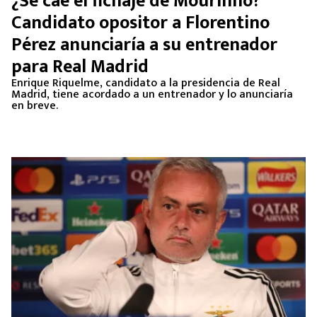
¿Se cae el fichaje de Mourinho?
MEXICANOS EN EL EXTRANJERO
Candidato opositor a Florentino
Pérez anunciaría a su entrenador
FUTBOL ESTUFA
para Real Madrid
FÓRMULA 1
Enrique Riquelme, candidato a la presidencia de Real
Madrid, tiene acordado a un entrenador y lo anunciaría
en breve.
BOXEO
LIGA MX
NFL