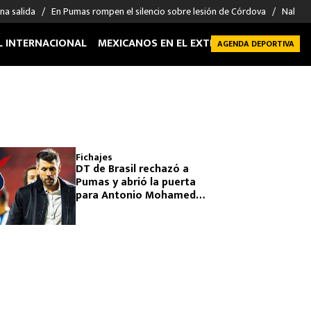
na salida
En Pumas rompen el silencio sobre lesión de Córdova
Nahuel
L INTERNACIONAL
MEXICANOS EN EL EXTRANJERO
FUTBOL 
AGENDA DEPORTIVA
Fichajes
DT de Brasil rechazó a
Pumas y abrió la puerta
para Antonio Mohamed
¿Quién fue? | Fichajes
Clausura 2023