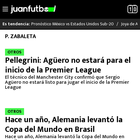
Pronóstico México vs Estados Unidos Sub-20
Joya de Am
Es tendencia:
Saltar
P. ZABALETA
LO ÚLTIMO
al
contenido
OTROS
LIGA MX
Pellegrini: Agüero no estará para el
inicio de la Premier League
RAYADOS
El técnico del Manchester City confirmó que Sergio
Agüero no estará listo para jugar el inicio de la Premier
PUMAS
League
ATLANTE
OTROS
SELECCIÓN MEXICANA
Hace un año, Alemania levantó la
Copa del Mundo en Brasil
FUTBOL INTERNACIONAL
Hace un año, Alemania levantó la Copa del Mundo en