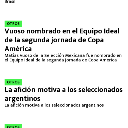
Brasil
MEXICANOS EN EL EXTRANJERO
FUTBOL ESTUFA
OTROS
Vuoso nombrado en el Equipo Ideal
FÓRMULA 1
de la segunda jornada de Copa
BOXEO
América
Matías Vuoso de la Selección Mexicana fue nombrado en
el Equipo ideal de la segunda jornada de Copa América
LIGA MX
NFL
OTROS
La afición motiva a los seleccionados
argentinos
La afición motiva a los seleccionados argentinos
OTROS