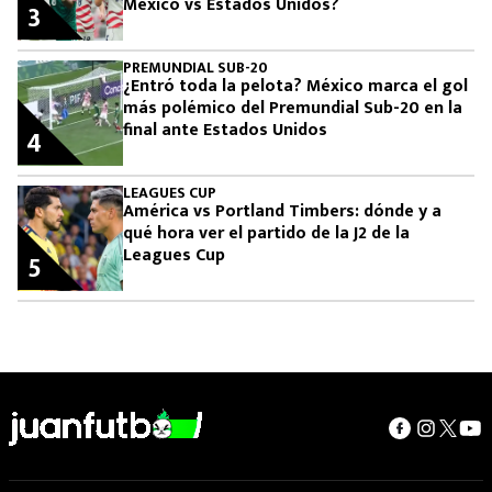
México vs Estados Unidos?
3
PREMUNDIAL SUB-20
¿Entró toda la pelota? México marca el gol
más polémico del Premundial Sub-20 en la
final ante Estados Unidos
4
LEAGUES CUP
América vs Portland Timbers: dónde y a
qué hora ver el partido de la J2 de la
Leagues Cup
5