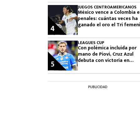
JUEGOS CENTROAMERICANOS
México vence a Colombia 
penales: cuántas veces ha
ganado el oro el Tri femeni
4
en los Juegos
Centroamericanos
LEAGUES CUP
Con polémica incluida por
mano de Piovi, Cruz Azul
debuta con victoria en
5
Leagues Cup: cuándo vuelv
jugar
PUBLICIDAD