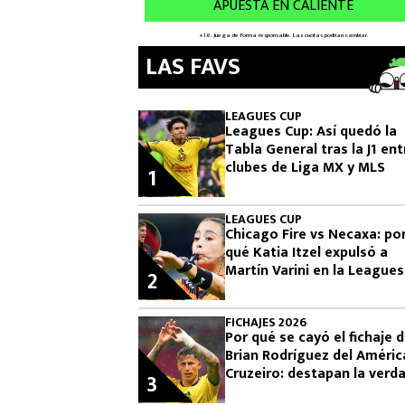
LAS FAVS
LEAGUES CUP
Leagues Cup: Así quedó la
Tabla General tras la J1 ent
clubes de Liga MX y MLS
1
LEAGUES CUP
Chicago Fire vs Necaxa: po
qué Katia Itzel expulsó a
Martín Varini en la Leagues
2
Cup
FICHAJES 2026
Por qué se cayó el fichaje 
Brian Rodríguez del Améric
Cruzeiro: destapan la verd
3