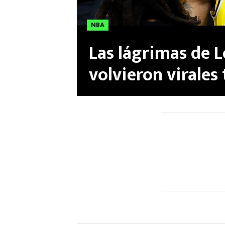
NBA
Las lágrimas de 
volvieron virales
récord en NBA | 