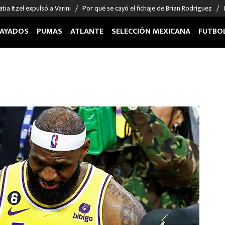
tia Itzel expulsó a Varini
Por qué se cayó el fichaje de Brian Rodríguez
AYADOS
PUMAS
ATLANTE
SELECCIÓN MEXICANA
FUTBO
OS EN EL EXTRANJERO
FIGURAS
DEPORTES
cias
Keylor Navas
MMA UFC
énez
Chicharito Hernández
Fórmula 1
choa
Sergio Ramos
Boxeo
uerta
Giorgos Giakoumakis
Béisbol
varez
André Jardine
NFL
o Giménez
NBA
 Huescas
Más deportes