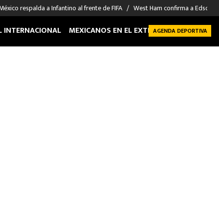
México respalda a Infantino al frente de FIFA
West Ham confirma a Edson Á
L INTERNACIONAL
MEXICANOS EN EL EXTRANJERO
FUTBOL 
AGENDA DEPORTIVA