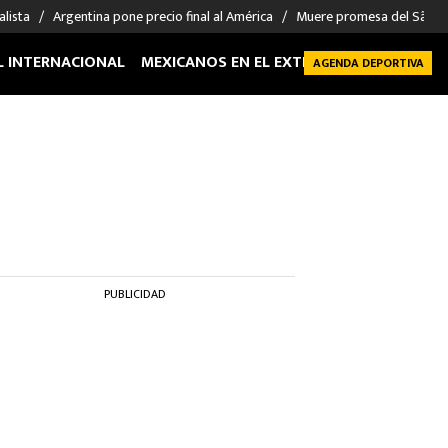
alista
Argentina pone precio final al América
Muere promesa del São P
L INTERNACIONAL
MEXICANOS EN EL EXTRANJERO
FUTBOL 
AGENDA DEPORTIVA
PUBLICIDAD