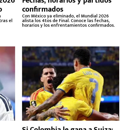
 2026
Fechas, horarios y partidos
o
confirmados
a
Con México ya eliminado, el Mundial 2026
tras el
alista los 4tos de Final. Conoce las fechas,
horarios y los enfrentamientos confirmados.
Si Colombia le gana a Suiza: