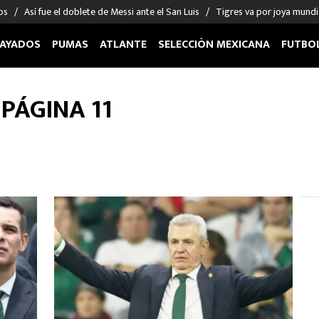
os
Así fue el doblete de Messi ante el San Luis
Tigres va por joya mundi
AYADOS
PUMAS
ATLANTE
SELECCIÓN MEXICANA
FUTBO
OS EN EL EXTRANJERO
FIGURAS
DEPORTES
 PÁGINA 11
cias
Keylor Navas
MMA UFC
énez
Chicharito Hernández
Fórmula 1
choa
Sergio Ramos
Boxeo
uerta
Giorgos Giakoumakis
Béisbol
varez
André Jardine
NFL
o Giménez
NBA
 Huescas
Más deportes