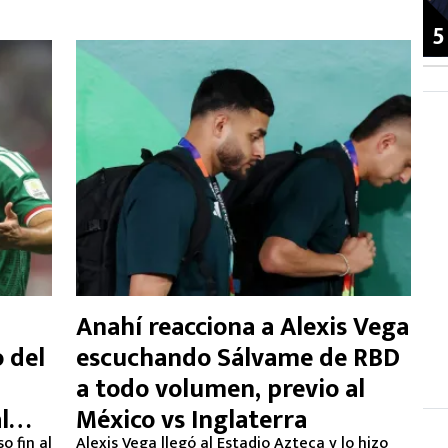
5
Anahí reacciona a Alexis Vega
o del
escuchando Sálvame de RBD
a todo volumen, previo al
l
México vs Inglaterra
o fin al
Alexis Vega llegó al Estadio Azteca y lo hizo