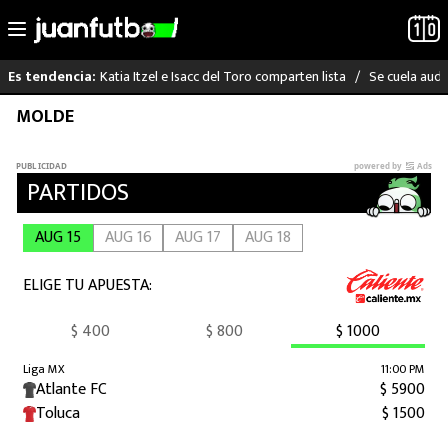
Katia Itzel e Isacc del Toro comparten lista
Se cuela audi
Es tendencia:
Saltar
MOLDE
LO ÚLTIMO
al
contenido
LIGA MX
RAYADOS
PUMAS
ATLANTE
SELECCIÓN MEXICANA
FUTBOL INTERNACIONAL