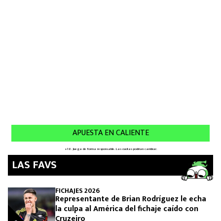
MEXICANOS EN EL EXTRANJERO
FUTBOL ESTUFA
FÓRMULA 1
BOXEO
LIGA MX
NFL
LAS FAVS
FICHAJES 2026
Representante de Brian Rodríguez le echa
la culpa al América del fichaje caído con
Cruzeiro