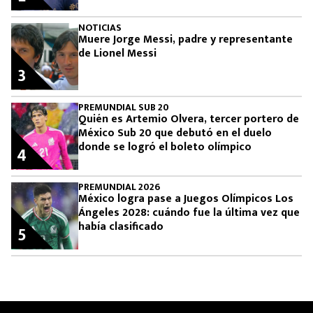
NOTICIAS
Muere Jorge Messi, padre y representante
de Lionel Messi
3
PREMUNDIAL SUB 20
Quién es Artemio Olvera, tercer portero de
México Sub 20 que debutó en el duelo
donde se logró el boleto olímpico
4
PREMUNDIAL 2026
México logra pase a Juegos Olímpicos Los
Ángeles 2028: cuándo fue la última vez que
había clasificado
5