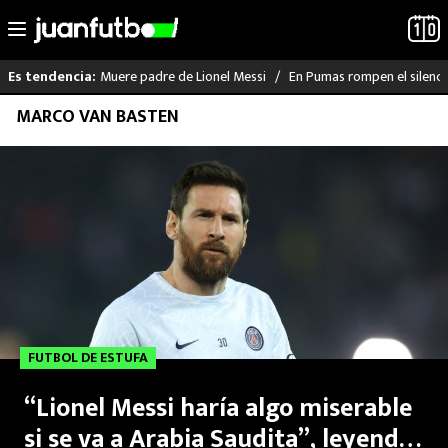
Muere padre de Lionel Messi
En Pumas rompen el silenci
Es tendencia:
Saltar
MARCO VAN BASTEN
LO ÚLTIMO
al
contenido
LIGA MX
RAYADOS
PUMAS
ATLANTE
FUTBOL DE ESTUFA
SELECCIÓN MEXICANA
“Lionel Messi haría algo miserable
FUTBOL INTERNACIONAL
si se va a Arabia Saudita”, leyenda