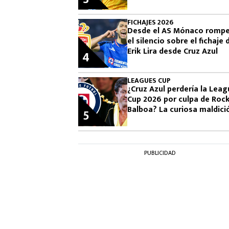
Mundial 2026
FICHAJES 2026
Desde el AS Mónaco romp
el silencio sobre el fichaje 
Erik Lira desde Cruz Azul
4
LEAGUES CUP
¿Cruz Azul perdería la Lea
Cup 2026 por culpa de Roc
Balboa? La curiosa maldici
5
que preocupa a La Máquin
PUBLICIDAD