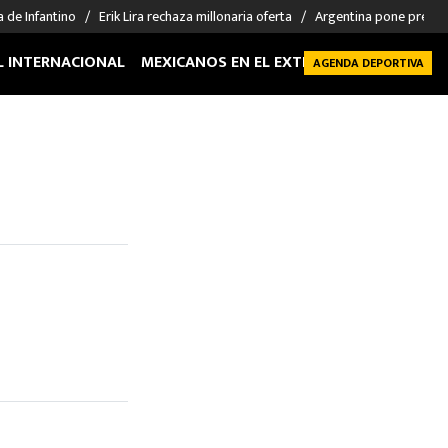
a de Infantino
Erik Lira rechaza millonaria oferta
Argentina pone precio 
L INTERNACIONAL
MEXICANOS EN EL EXTRANJERO
FUTBOL 
AGENDA DEPORTIVA