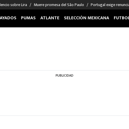
encio sobre Lira
Muere promesa del São Paulo
Portugal exige renunci
AYADOS
PUMAS
ATLANTE
SELECCIÓN MEXICANA
FUTBO
OS EN EL EXTRANJERO
FIGURAS
DEPORTES
cias
Keylor Navas
MMA UFC
énez
Chicharito Hernández
Fórmula 1
choa
Sergio Ramos
Boxeo
uerta
Giorgos Giakoumakis
Béisbol
PUBLICIDAD
varez
André Jardine
NFL
o Giménez
NBA
 Huescas
Más deportes