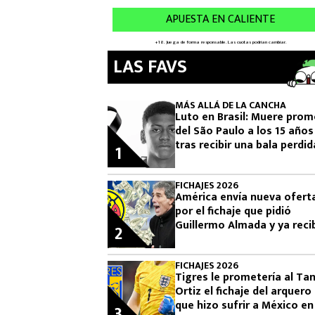
LAS FAVS
MÁS ALLÁ DE LA CANCHA
Luto en Brasil: Muere pro
del São Paulo a los 15 años
tras recibir una bala perdid
1
exigen justicia
FICHAJES 2026
América envía nueva ofert
por el fichaje que pidió
Guillermo Almada y ya reci
2
el precio final desde Argen
por Campaz
FICHAJES 2026
Tigres le prometería al Ta
Ortiz el fichaje del arquero
que hizo sufrir a México en
3