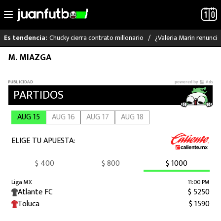
Chucky cierra contrato millonario
¿Valeria Marin renunc
Es tendencia:
Saltar
M. MIAZGA
LO ÚLTIMO
al
contenido
LIGA MX
RAYADOS
PUMAS
ATLANTE
SELECCIÓN MEXICANA
FUTBOL INTERNACIONAL