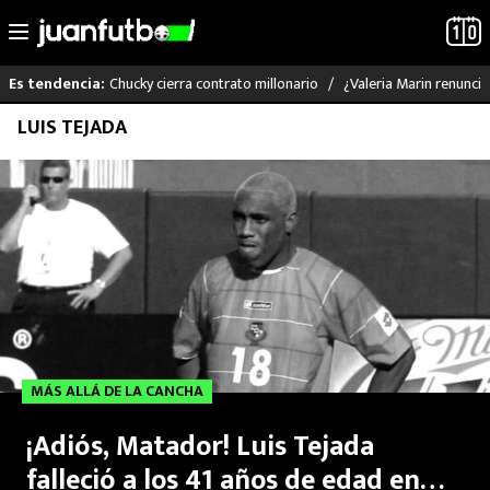
Chucky cierra contrato millonario
¿Valeria Marin renunc
Es tendencia:
Saltar
LUIS TEJADA
LO ÚLTIMO
al
contenido
LIGA MX
RAYADOS
PUMAS
ATLANTE
MÁS ALLÁ DE LA CANCHA
SELECCIÓN MEXICANA
¡Adiós, Matador! Luis Tejada
FUTBOL INTERNACIONAL
falleció a los 41 años de edad en