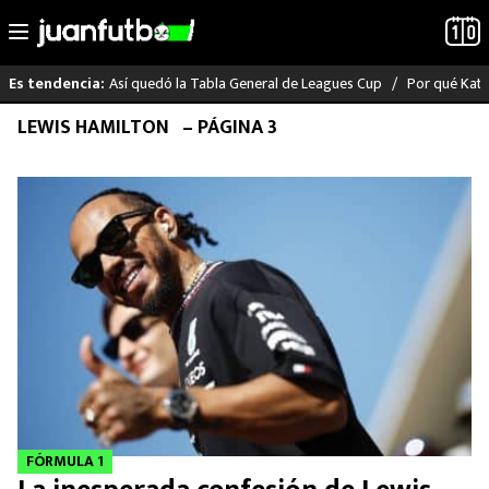
Así quedó la Tabla General de Leagues Cup
Por qué Katia
Es tendencia:
Saltar
LEWIS HAMILTON
– PÁGINA 3
LO ÚLTIMO
al
contenido
LIGA MX
RAYADOS
PUMAS
ATLANTE
SELECCIÓN MEXICANA
FUTBOL INTERNACIONAL
FÓRMULA 1