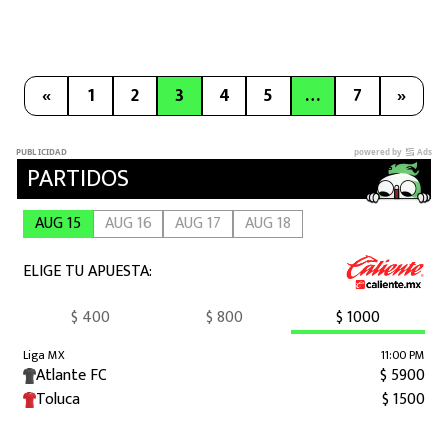
«
1
2
3
4
5
…
7
»