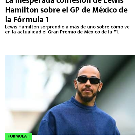
La inesperada confesión de Lewis
MEXICANOS EN EL EXTRANJERO
Hamilton sobre el GP de México de
la Fórmula 1
FUTBOL ESTUFA
Lewis Hamilton sorprendió a más de uno sobre cómo ve
en la actualidad el Gran Premio de México de la F1.
FÓRMULA 1
BOXEO
LIGA MX
NFL
FÓRMULA 1