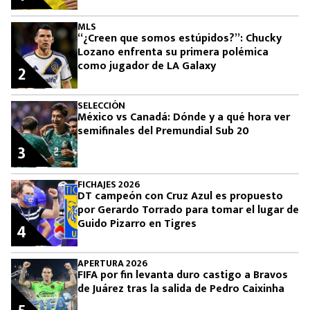
MLS
“¿Creen que somos estúpidos?”: Chucky
Lozano enfrenta su primera polémica
como jugador de LA Galaxy
2
SELECCIÓN
México vs Canadá: Dónde y a qué hora ver
semifinales del Premundial Sub 20
3
FICHAJES 2026
DT campeón con Cruz Azul es propuesto
por Gerardo Torrado para tomar el lugar de
Guido Pizarro en Tigres
4
APERTURA 2026
FIFA por fin levanta duro castigo a Bravos
de Juárez tras la salida de Pedro Caixinha