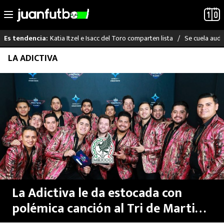
Katia Itzel e Isacc del Toro comparten lista
Se cuela audi
Es tendencia:
Saltar
LA ADICTIVA
LO ÚLTIMO
al
contenido
LIGA MX
RAYADOS
PUMAS
ATLANTE
SELECCIÓN MEXICANA
La Adictiva le da estocada con
polémica canción al Tri de Martino
FUTBOL INTERNACIONAL