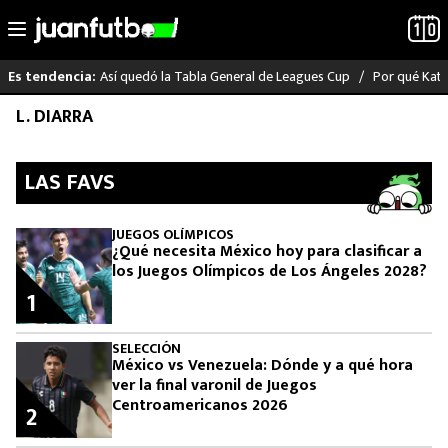
Así quedó la Tabla General de Leagues Cup
Por qué Katia
Es tendencia:
Saltar
L. DIARRA
LO ÚLTIMO
al
contenido
LIGA MX
LAS FAVS
RAYADOS
JUEGOS OLÍMPICOS
¿Qué necesita México hoy para clasificar a
PUMAS
los Juegos Olímpicos de Los Ángeles 2028?
1
ATLANTE
SELECCIÓN
México vs Venezuela: Dónde y a qué hora
SELECCIÓN MEXICANA
ver la final varonil de Juegos
Centroamericanos 2026
2
FUTBOL INTERNACIONAL