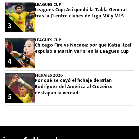
MEXICANOS EN EL EXTRANJERO
LEAGUES CUP
Leagues Cup: Así quedó la Tabla General
tras la J1 entre clubes de Liga MX y MLS
FUTBOL ESTUFA
3
FÓRMULA 1
LEAGUES CUP
Chicago Fire vs Necaxa: por qué Katia Itzel
BOXEO
expulsó a Martín Varini en la Leagues Cup
4
LIGA MX
FICHAJES 2026
Por qué se cayó el fichaje de Brian
NFL
Rodríguez del América al Cruzeiro:
destapan la verdad
5