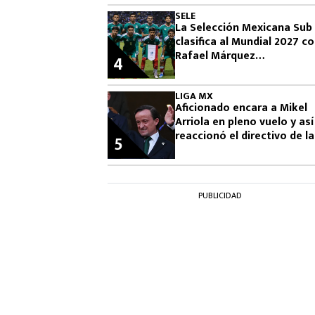
SELE
La Selección Mexicana Sub
clasifica al Mundial 2027 c
Rafael Márquez
4
observándolos
LIGA MX
Aficionado encara a Mikel
Arriola en pleno vuelo y así
reaccionó el directivo de la
5
FMF
PUBLICIDAD