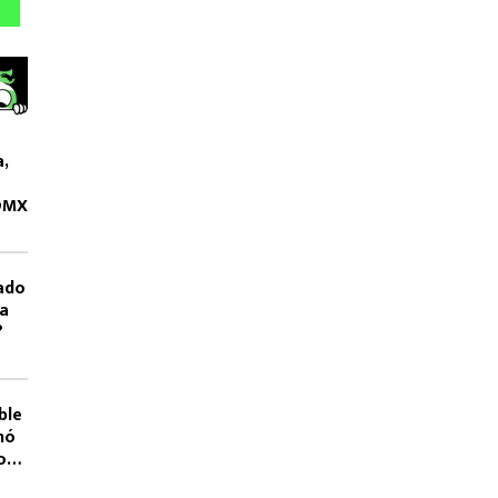
a,
CDMX
ado
La
?
ble
nó
os