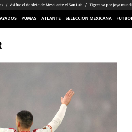
os
Así fue el doblete de Messi ante el San Luis
Tigres va por joya mundi
AYADOS
PUMAS
ATLANTE
SELECCIÓN MEXICANA
FUTBO
OS EN EL EXTRANJERO
FIGURAS
DEPORTES
R
cias
Keylor Navas
MMA UFC
énez
Chicharito Hernández
Fórmula 1
choa
Sergio Ramos
Boxeo
uerta
Giorgos Giakoumakis
Béisbol
varez
André Jardine
NFL
o Giménez
NBA
 Huescas
Más deportes