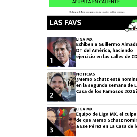
LAS FAVS
LIGA MX
Exhiben a Guillermo Almad
DT del América, haciendo
ejercicio en las calles de 
1
NOTICIAS
¿Memo Schutz está nomin
en la segunda semana de 
Casa de los Famosos 2026
2
LIGA MX
Equipo de Liga MX, el culpa
de que Memo Schutz nomi
a Ese Pérez en La Casa de l
3
Famosos 2026