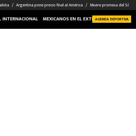
alista
Argentina pone precio final al América
Muere promesa del São P
L INTERNACIONAL
MEXICANOS EN EL EXTRANJERO
FUTBOL 
AGENDA DEPORTIVA