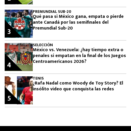
PREMUNDIAL SUB-20
Qué pasa si México gana, empata o pierde
ante Canadá por las semifinales del
Premundial Sub-20
3
SELECCIÓN
México vs. Venezuela: ¿hay tiempo extra o
penales si empatan en la final de los Juegos
Centroamericanos 2026?
4
TENIS
¿Rafa Nadal como Woody de Toy Story? El
insólito video que conquista las redes
5