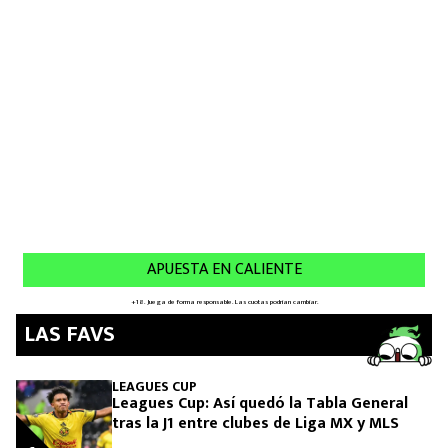
MEXICANOS EN EL EXTRANJERO
FUTBOL ESTUFA
FÓRMULA 1
BOXEO
LIGA MX
NFL
LAS FAVS
LEAGUES CUP
Leagues Cup: Así quedó la Tabla General
tras la J1 entre clubes de Liga MX y MLS