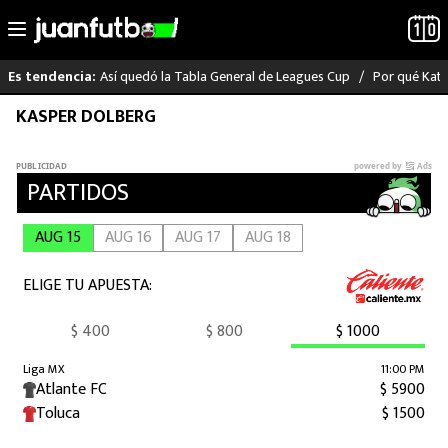
Así quedó la Tabla General de Leagues Cup
Por qué Katia
Es tendencia:
Saltar
KASPER DOLBERG
LO ÚLTIMO
al
contenido
LIGA MX
RAYADOS
PUMAS
ATLANTE
SELECCIÓN MEXICANA
FUTBOL INTERNACIONAL