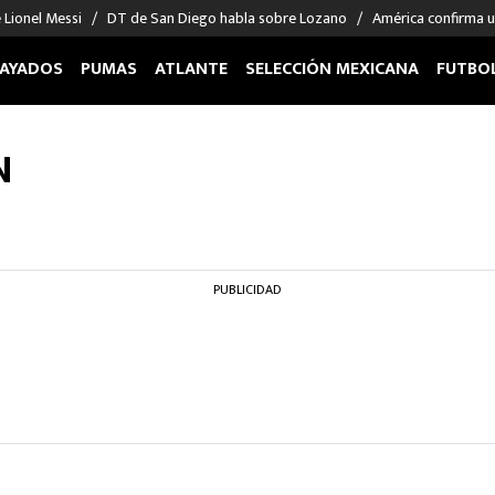
 Lionel Messi
DT de San Diego habla sobre Lozano
América confirma u
AYADOS
PUMAS
ATLANTE
SELECCIÓN MEXICANA
FUTBO
OS EN EL EXTRANJERO
FIGURAS
DEPORTES
N
cias
Keylor Navas
MMA UFC
énez
Chicharito Hernández
Fórmula 1
choa
Sergio Ramos
Boxeo
uerta
Giorgos Giakoumakis
Béisbol
PUBLICIDAD
varez
André Jardine
NFL
o Giménez
NBA
 Huescas
Más deportes